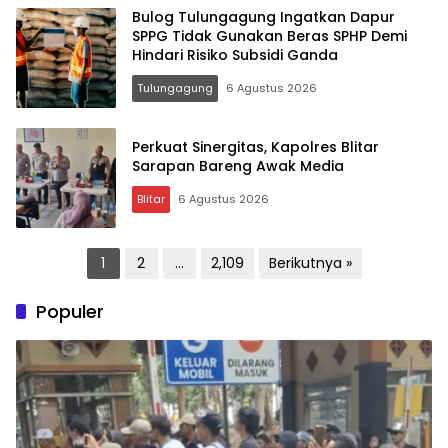
Bulog Tulungagung Ingatkan Dapur
SPPG Tidak Gunakan Beras SPHP Demi
Hindari Risiko Subsidi Ganda
Tulungagung
6 Agustus 2026
Perkuat Sinergitas, Kapolres Blitar
Sarapan Bareng Awak Media
Blitar
6 Agustus 2026
Paginasi
1
2
…
2,109
Berikutnya »
pos
Populer