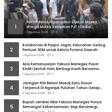
Portal Bendungan Lahor Dijebol Massa,
1
Warga Murka Kebijakan PJT I Dinilai
Matikan Ekonomi Rakyat
1 Agustus 2026
0
Kolaborasi di Puspa Jagat, Kelurahan Gedog
2
Perkuat SDM untuk Kelola Potensi Daerah
1 Agustus 2026
0
Aksi Kemanusiaan Yakuza Maneges Pusat
3
Kediri Sentuh Hati, Berbagi Kasih Bersama
Lansia di Panti Jompo Akar Kasih Pare
1 Agustus 2026
0
Jaringan PLN Belum Masuk,Satu Dusun
4
Terpencil Di Nganjuk Puluhan Tahun Gelap
Gulita
2 Agustus 2026
0
Bupati Jember Nilai Yakuza Maneges Punya
5
Semangat Kebersamaan, Siap Bersinergi
Bangun Daerah