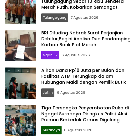
Tulungagung Sebar 10 Ribu Bendera
Merah Putih, Kobarkan Semangat
Nasionalisme Hingga Pelosok Desa
Tulungagung
7 Agustus 2026
BRI Dituding Nabrak Surat Perjanjian
Debitur,Begini Analisa Dua Pendamping
Korban Bank Plat Merah
Nganjuk
6 Agustus 2026
Aliran Dana Rp10 Juta per Bulan dan
Fasilitas ATM Terungkap dalam
Hubungan Maidi dengan Pemilik Butik
Jatim
6 Agustus 2026
Tiga Tersangka Penyerobotan Ruko di
Ngagel Surabaya Diringkus Polisi, Aksi
Preman Berkedok Ormas Digulung
Surabaya
6 Agustus 2026