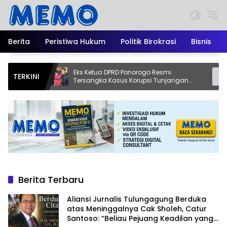
Langsung
ke
konten
Berita
Peristiwa Hukum
Politik Birokrasi
Bisnis
Eks Ketua DPRD Ponorogo Resmi
Dari Ta
TERKINI
Tersangka Kasus Korupsi Tunjangan
Kopi Jo
ng
Perumahan
Asli Blit
Berita Terbaru
Aliansi Jurnalis Tulungagung Berduka
atas Meninggalnya Cak Sholeh, Catur
Santoso: “Beliau Pejuang Keadilan yang