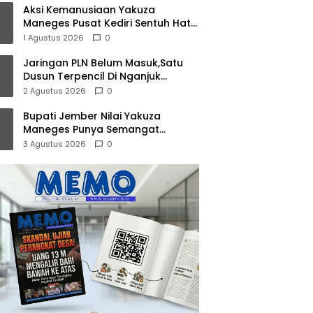
Aksi Kemanusiaan Yakuza
Maneges Pusat Kediri Sentuh Hati,
Berbagi Kasih Bersama Lansia di
1 Agustus 2026
0
Panti Jompo Akar Kasih Pare
Jaringan PLN Belum Masuk,Satu
Dusun Terpencil Di Nganjuk
Puluhan Tahun Gelap Gulita
2 Agustus 2026
0
Bupati Jember Nilai Yakuza
Maneges Punya Semangat
Kebersamaan, Siap Bersinergi
3 Agustus 2026
0
Bangun Daerah