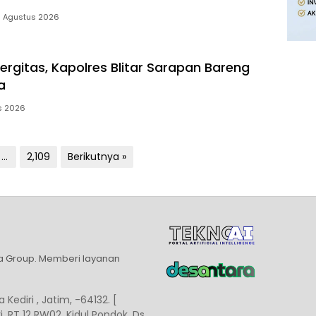
 Agustus 2026
ergitas, Kapolres Blitar Sarapan Bareng
a
s 2026
…
2,109
Berikutnya »
ia Group. Memberi layanan
 Kediri , Jatim, -64132. [
, RT 12 RW02, Kidul Pondok, Ds.