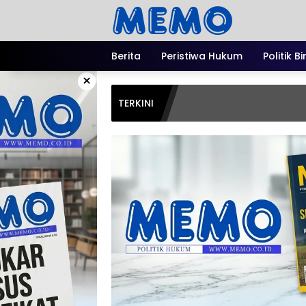
Langsung
ke
konten
Berita
Peristiwa Hukum
Politik B
×
TERKINI