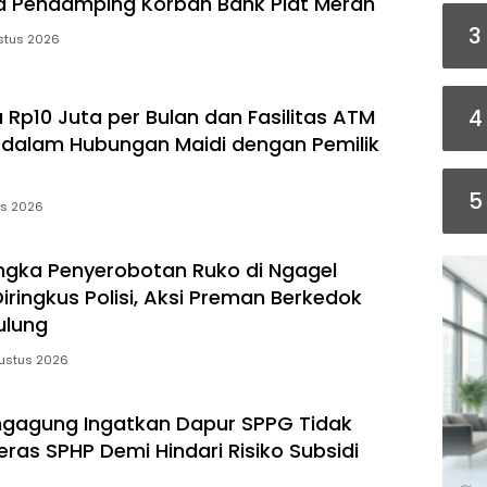
a Pendamping Korban Bank Plat Merah
3
stus 2026
 Rp10 Juta per Bulan dan Fasilitas ATM
4
dalam Hubungan Maidi dengan Pemilik
5
us 2026
ngka Penyerobotan Ruko di Ngagel
iringkus Polisi, Aksi Preman Berkedok
ulung
ustus 2026
ngagung Ingatkan Dapur SPPG Tidak
ras SPHP Demi Hindari Risiko Subsidi