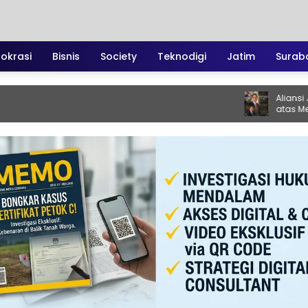
irokrasi
Bisnis
Society
Teknodigi
Jatim
Surab
Aliansi Jurnalis T
atas Meninggalnya 
Santoso: “Beliau Pe
Vokal”