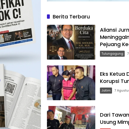
Berita Terbaru
Aliansi Ju
Meninggaln
Pejuang Ke
Tulungagung
7
Eks Ketua 
Korupsi T
Jatim
7 Agustu
Dari Tawang
Usung Mimpi