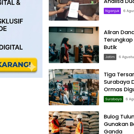
Analisa Du
Nganjuk
6 Agu
Aliran Dana
Terungkap 
Butik
Jatim
6 Agust
Tiga Tersa
Surabaya D
Ormas Dig
Surabaya
6 Ag
Bulog Tulu
Gunakan Be
Ganda