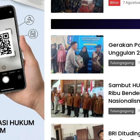
Blitar
7 Agustu
Memo.co.id
| Memberi
Inspirasi
Gerakan P
Unggulan 2
Tulungagung
7
Sambut HUT
Ribu Bende
Nasionalis
Tulungagung
7
BRI Ditudin