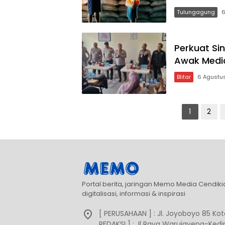
Tulungagung
6
Perkuat Sin
Awak Medi
Blitar
6 Agustu
Paginasi
1
2
pos
Portal berita, jaringan Memo Media Cendik
digitalisasi, informasi & inspirasi
[ PERUSAHAAN ] : Jl. Joyoboyo 85 Kota
REDAKSI ] : Jl Raya Warujayeng-Kediri