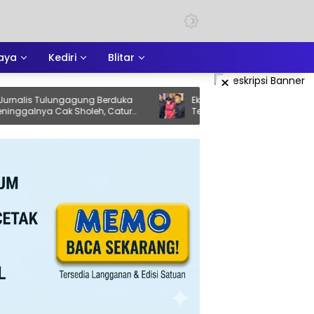
aya
Kediri
Blitar
×
ulungagung Berduka
Eks Ketua DPRD Ponorogo Resmi
Cak Sholeh, Catur
Tersangka Kasus Korupsi Tunjangan
juang Keadilan yang
Perumahan