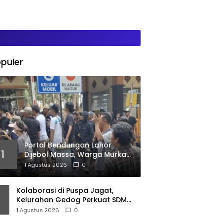
puler
Portal Bendungan Lahor
1
Dijebol Massa, Warga Murka
Kebijakan PJT I Dinilai Matikan
1 Agustus 2026
0
Ekonomi Rakyat
Kolaborasi di Puspa Jagat,
Kelurahan Gedog Perkuat SDM
untuk Kelola Potensi Daerah
1 Agustus 2026
0