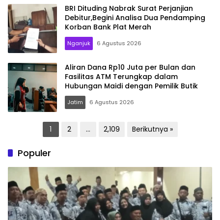
BRI Dituding Nabrak Surat Perjanjian
Debitur,Begini Analisa Dua Pendamping
Korban Bank Plat Merah
Nganjuk
6 Agustus 2026
Aliran Dana Rp10 Juta per Bulan dan
Fasilitas ATM Terungkap dalam
Hubungan Maidi dengan Pemilik Butik
Jatim
6 Agustus 2026
Paginasi
1
2
…
2,109
Berikutnya »
pos
Populer