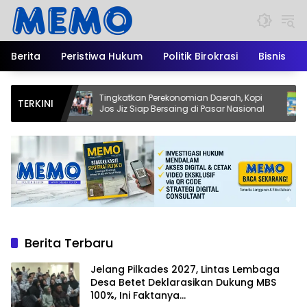
Langsung
ke
konten
Berita
Peristiwa Hukum
Politik Birokrasi
Bisnis
Tingkatkan Perekonomian Daerah, Kopi
Pendidi
TERKINI
Jos Jiz Siap Bersaing di Pasar Nasional
Kadisd
Jadi Mo
Berita Terbaru
Jelang Pilkades 2027, Lintas Lembaga
Desa Betet Deklarasikan Dukung MBS
100%, Ini Faktanya…