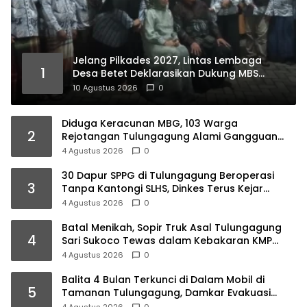
Jelang Pilkades 2027, Lintas Lembaga
1
Desa Betet Deklarasikan Dukung MBS
100%, Ini Faktanya…
10 Agustus 2026
0
Diduga Keracunan MBG, 103 Warga
2
Rejotangan Tulungagung Alami Gangguan
Pencernaan
4 Agustus 2026
0
30 Dapur SPPG di Tulungagung Beroperasi
3
Tanpa Kantongi SLHS, Dinkes Terus Kejar
Percepatan Izin
4 Agustus 2026
0
Batal Menikah, Sopir Truk Asal Tulungagung
4
Sari Sukoco Tewas dalam Kebakaran KMP
Mutiara 2
4 Agustus 2026
0
Balita 4 Bulan Terkunci di Dalam Mobil di
5
Tamanan Tulungagung, Damkar Evakuasi
dalam 10 Menit