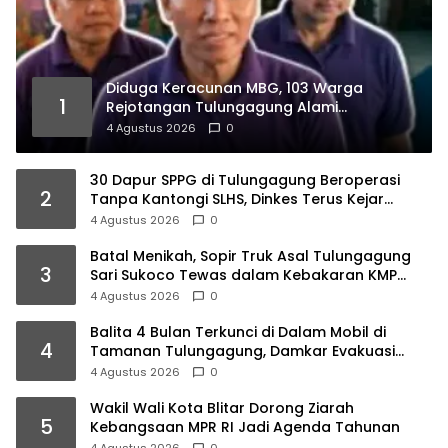
Diduga Keracunan MBG, 103 Warga
1
Rejotangan Tulungagung Alami
Gangguan Pencernaan
4 Agustus 2026
0
30 Dapur SPPG di Tulungagung Beroperasi
2
Tanpa Kantongi SLHS, Dinkes Terus Kejar
Percepatan Izin
4 Agustus 2026
0
Batal Menikah, Sopir Truk Asal Tulungagung
3
Sari Sukoco Tewas dalam Kebakaran KMP
Mutiara 2
4 Agustus 2026
0
Balita 4 Bulan Terkunci di Dalam Mobil di
4
Tamanan Tulungagung, Damkar Evakuasi
dalam 10 Menit
4 Agustus 2026
0
Wakil Wali Kota Blitar Dorong Ziarah
5
Kebangsaan MPR RI Jadi Agenda Tahunan