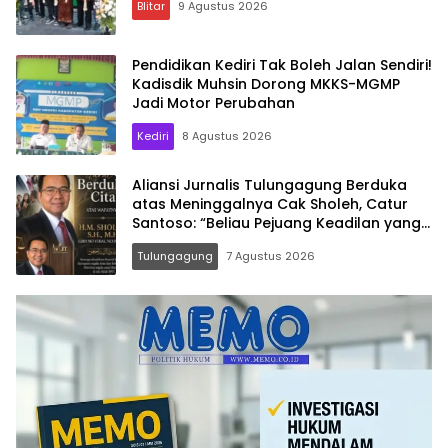
Blitar
9 Agustus 2026
Pendidikan Kediri Tak Boleh Jalan Sendiri!
Kadisdik Muhsin Dorong MKKS-MGMP
Jadi Motor Perubahan
Kediri
8 Agustus 2026
Aliansi Jurnalis Tulungagung Berduka
atas Meninggalnya Cak Sholeh, Catur
Santoso: “Beliau Pejuang Keadilan yang
Vokal”
Tulungagung
7 Agustus 2026
Memo.co.id
| Memberi
Inspirasi