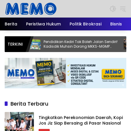
Langsung
ke
konten
Berita
Peristiwa Hukum
Politik Birokrasi
Bisnis
opi
Pendidikan Kediri Tak Boleh Jalan Sendiri!
Alia
TERKINI
nal
Kadisdik Muhsin Dorong MKKS-MGMP
atas
Jadi Motor Perubahan
Sant
Voka
Berita Terbaru
Tingkatkan Perekonomian Daerah, Kopi
Jos Jiz Siap Bersaing di Pasar Nasional