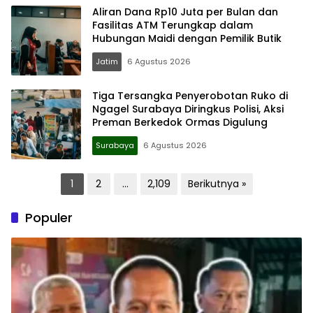
Aliran Dana Rp10 Juta per Bulan dan
Fasilitas ATM Terungkap dalam
Hubungan Maidi dengan Pemilik Butik
Jatim
6 Agustus 2026
Tiga Tersangka Penyerobotan Ruko di
Ngagel Surabaya Diringkus Polisi, Aksi
Preman Berkedok Ormas Digulung
Surabaya
6 Agustus 2026
Paginasi
1
2
…
2,109
Berikutnya »
pos
Populer