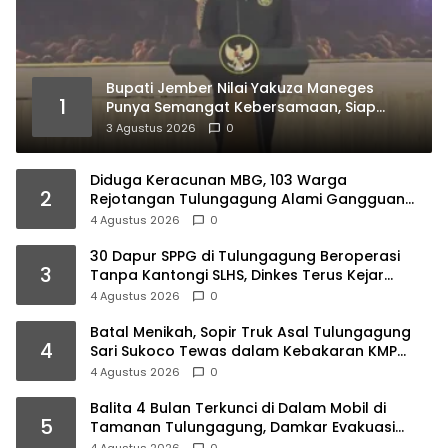
Bupati Jember Nilai Yakuza Maneges
1
Punya Semangat Kebersamaan, Siap
Bersinergi Bangun Daerah
3 Agustus 2026
0
Diduga Keracunan MBG, 103 Warga
2
Rejotangan Tulungagung Alami Gangguan
Pencernaan
4 Agustus 2026
0
30 Dapur SPPG di Tulungagung Beroperasi
3
Tanpa Kantongi SLHS, Dinkes Terus Kejar
Percepatan Izin
4 Agustus 2026
0
Batal Menikah, Sopir Truk Asal Tulungagung
4
Sari Sukoco Tewas dalam Kebakaran KMP
Mutiara 2
4 Agustus 2026
0
Balita 4 Bulan Terkunci di Dalam Mobil di
5
Tamanan Tulungagung, Damkar Evakuasi
dalam 10 Menit