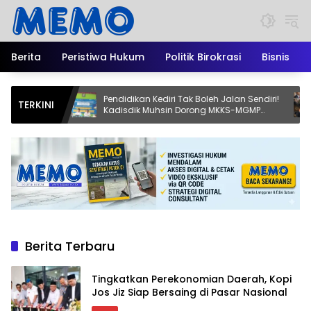
Langsung
ke
konten
Berita
Peristiwa Hukum
Politik Birokrasi
Bisnis
i
Pendidikan Kediri Tak Boleh Jalan Sendiri!
Alians
TERKINI
al
Kadisdik Muhsin Dorong MKKS-MGMP
atas M
Jadi Motor Perubahan
Santos
Vokal”
Berita Terbaru
Tingkatkan Perekonomian Daerah, Kopi
Jos Jiz Siap Bersaing di Pasar Nasional