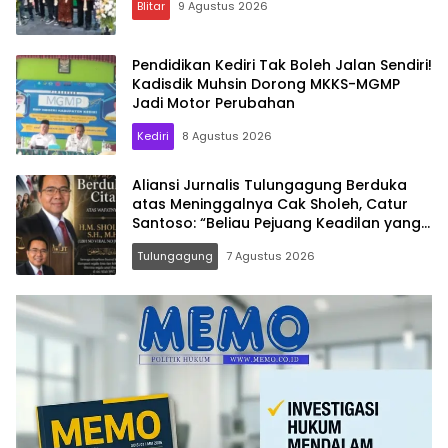
Blitar
9 Agustus 2026
Pendidikan Kediri Tak Boleh Jalan Sendiri!
Kadisdik Muhsin Dorong MKKS-MGMP
Jadi Motor Perubahan
Kediri
8 Agustus 2026
Aliansi Jurnalis Tulungagung Berduka
atas Meninggalnya Cak Sholeh, Catur
Santoso: “Beliau Pejuang Keadilan yang
Vokal”
Tulungagung
7 Agustus 2026
Memo.co.id
| Memberi
Inspirasi