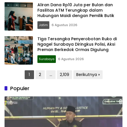
Aliran Dana Rp10 Juta per Bulan dan
Fasilitas ATM Terungkap dalam
Hubungan Maidi dengan Pemilik Butik
Jatim
6 Agustus 2026
Tiga Tersangka Penyerobotan Ruko di
Ngagel Surabaya Diringkus Polisi, Aksi
Preman Berkedok Ormas Digulung
Surabaya
6 Agustus 2026
Paginasi
1
2
…
2,109
Berikutnya »
pos
Populer