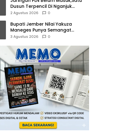
Jaringan PLN Belum Masuk,Satu
Dusun Terpencil Di Nganjuk
Puluhan Tahun Gelap Gulita
2 Agustus 2026
0
Bupati Jember Nilai Yakuza
Maneges Punya Semangat
Kebersamaan, Siap Bersinergi
3 Agustus 2026
0
Bangun Daerah