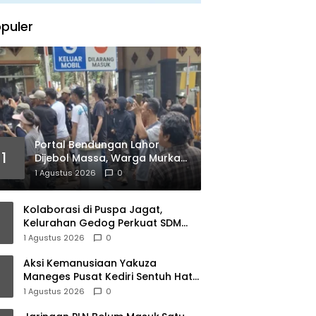
puler
Portal Bendungan Lahor
1
Dijebol Massa, Warga Murka
Kebijakan PJT I Dinilai Matikan
1 Agustus 2026
0
Ekonomi Rakyat
Kolaborasi di Puspa Jagat,
Kelurahan Gedog Perkuat SDM
untuk Kelola Potensi Daerah
1 Agustus 2026
0
Aksi Kemanusiaan Yakuza
Maneges Pusat Kediri Sentuh Hati,
Berbagi Kasih Bersama Lansia di
1 Agustus 2026
0
Panti Jompo Akar Kasih Pare