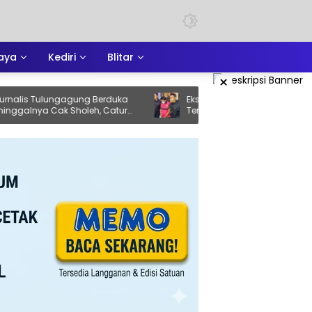
aya
Kediri
Blitar
×
Tulungagung Berduka
Eks Ketua DPRD Ponorogo Resmi
 Cak Sholeh, Catur
Tersangka Kasus Korupsi Tunjangan
Pejuang Keadilan yang
Perumahan