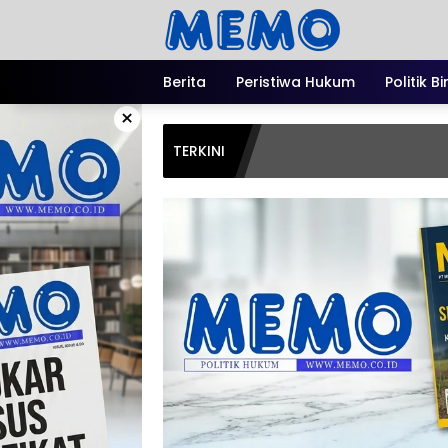
Langsung
ke
konten
Berita
Peristiwa Hukum
Politik B
×
TERKINI