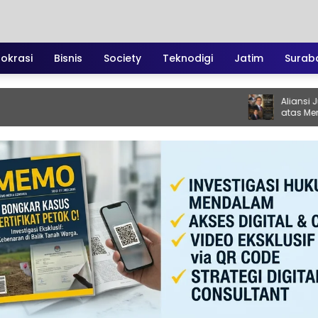
irokrasi
Bisnis
Society
Teknodigi
Jatim
Surab
Aliansi Jurnalis 
atas Meninggalnya
Santoso: “Beliau 
Vokal”