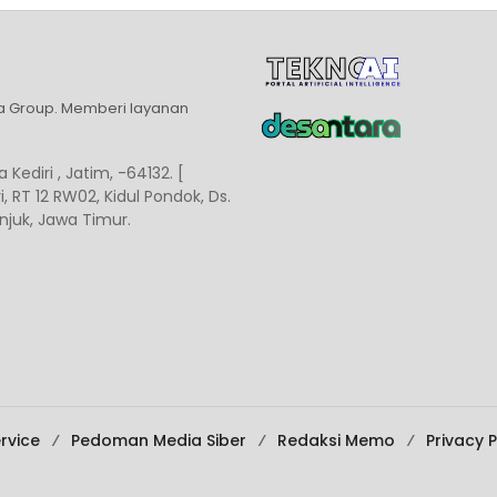
ia Group. Memberi layanan
 Kediri , Jatim, -64132. [
, RT 12 RW02, Kidul Pondok, Ds.
juk, Jawa Timur.
rvice
Pedoman Media Siber
Redaksi Memo
Privacy P