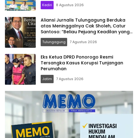
Kediri
8 Agustus 2026
Aliansi Jurnalis Tulungagung Berduka
atas Meninggalnya Cak Sholeh, Catur
Santoso: “Beliau Pejuang Keadilan yang
Vokal”
Tulungagung
7 Agustus 2026
Eks Ketua DPRD Ponorogo Resmi
Tersangka Kasus Korupsi Tunjangan
Perumahan
Jatim
7 Agustus 2026
Memo.co.id
| Memberi
Inspirasi