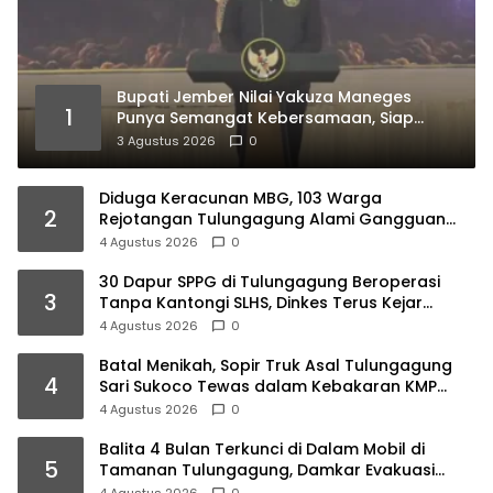
Bupati Jember Nilai Yakuza Maneges
1
Punya Semangat Kebersamaan, Siap
Bersinergi Bangun Daerah
3 Agustus 2026
0
Diduga Keracunan MBG, 103 Warga
2
Rejotangan Tulungagung Alami Gangguan
Pencernaan
4 Agustus 2026
0
30 Dapur SPPG di Tulungagung Beroperasi
3
Tanpa Kantongi SLHS, Dinkes Terus Kejar
Percepatan Izin
4 Agustus 2026
0
Batal Menikah, Sopir Truk Asal Tulungagung
4
Sari Sukoco Tewas dalam Kebakaran KMP
Mutiara 2
4 Agustus 2026
0
Balita 4 Bulan Terkunci di Dalam Mobil di
5
Tamanan Tulungagung, Damkar Evakuasi
dalam 10 Menit