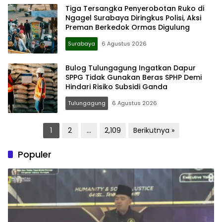
Tiga Tersangka Penyerobotan Ruko di
Ngagel Surabaya Diringkus Polisi, Aksi
Preman Berkedok Ormas Digulung
Surabaya
6 Agustus 2026
Bulog Tulungagung Ingatkan Dapur
SPPG Tidak Gunakan Beras SPHP Demi
Hindari Risiko Subsidi Ganda
Tulungagung
6 Agustus 2026
Paginasi
1
2
…
2,109
Berikutnya »
pos
Populer