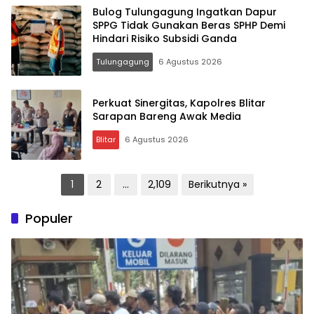
Bulog Tulungagung Ingatkan Dapur
SPPG Tidak Gunakan Beras SPHP Demi
Hindari Risiko Subsidi Ganda
Tulungagung
6 Agustus 2026
Perkuat Sinergitas, Kapolres Blitar
Sarapan Bareng Awak Media
Blitar
6 Agustus 2026
Paginasi
1
2
…
2,109
Berikutnya »
pos
Populer