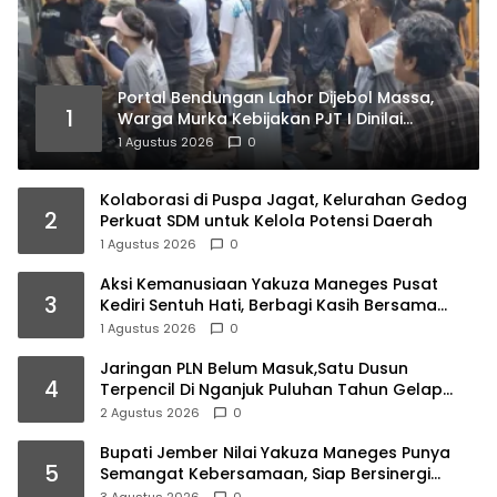
Portal Bendungan Lahor Dijebol Massa,
1
Warga Murka Kebijakan PJT I Dinilai
Matikan Ekonomi Rakyat
1 Agustus 2026
0
Kolaborasi di Puspa Jagat, Kelurahan Gedog
2
Perkuat SDM untuk Kelola Potensi Daerah
1 Agustus 2026
0
Aksi Kemanusiaan Yakuza Maneges Pusat
3
Kediri Sentuh Hati, Berbagi Kasih Bersama
Lansia di Panti Jompo Akar Kasih Pare
1 Agustus 2026
0
Jaringan PLN Belum Masuk,Satu Dusun
4
Terpencil Di Nganjuk Puluhan Tahun Gelap
Gulita
2 Agustus 2026
0
Bupati Jember Nilai Yakuza Maneges Punya
5
Semangat Kebersamaan, Siap Bersinergi
Bangun Daerah