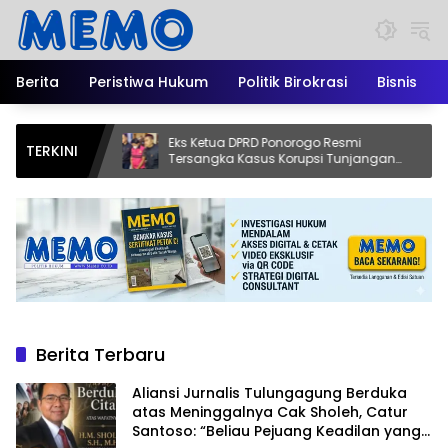
Langsung
ke
konten
Berita
Peristiwa Hukum
Politik Birokrasi
Bisnis
uka
Eks Ketua DPRD Ponorogo Resmi
Dari
TERKINI
tur
Tersangka Kasus Korupsi Tunjangan
Kopi
 yang
Perumahan
Asli 
Berita Terbaru
Aliansi Jurnalis Tulungagung Berduka
atas Meninggalnya Cak Sholeh, Catur
Santoso: “Beliau Pejuang Keadilan yang