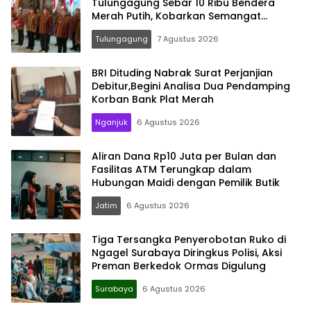
Tulungagung Sebar 10 Ribu Bendera
Merah Putih, Kobarkan Semangat
Nasionalisme Hingga Pelosok Desa
Tulungagung
7 Agustus 2026
BRI Dituding Nabrak Surat Perjanjian
Debitur,Begini Analisa Dua Pendamping
Korban Bank Plat Merah
Nganjuk
6 Agustus 2026
Aliran Dana Rp10 Juta per Bulan dan
Fasilitas ATM Terungkap dalam
Hubungan Maidi dengan Pemilik Butik
Jatim
6 Agustus 2026
Tiga Tersangka Penyerobotan Ruko di
Ngagel Surabaya Diringkus Polisi, Aksi
Preman Berkedok Ormas Digulung
Surabaya
6 Agustus 2026