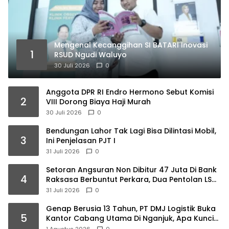
Mengenal Kecanggihan SI BATARI Inovasi
1
RSUD Ngudi Waluyo
30 Juli 2026
0
Anggota DPR RI Endro Hermono Sebut Komisi
2
VIII Dorong Biaya Haji Murah
30 Juli 2026
0
Bendungan Lahor Tak Lagi Bisa Dilintasi Mobil,
3
Ini Penjelasan PJT I
31 Juli 2026
0
Setoran Angsuran Non Dibitur 47 Juta Di Bank
4
Raksasa Berbuntut Perkara, Dua Pentolan LSM
Ancang Ancang Ambil Langkah Hukum
31 Juli 2026
0
Genap Berusia 13 Tahun, PT DMJ Logistik Buka
5
Kantor Cabang Utama Di Nganjuk, Apa Kunci
Suksesnya ? Begini Motivasi Dirut Titus