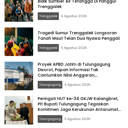
Bidik Sumber Air Tetangga Di Panggul
Trenggalek
Trenggalek
5 Agustus 2026
Tragedi Sumur Trenggalek Longsoran
Tanah Maut Telan Dua Nyawa Penggali
Trenggalek
5 Agustus 2026
Proyek APBD Jatim di Tulungagung
Disorot, Papan Informasi Tak
Cantumkan Nilai Anggaran,
Transparansi BBWS Dipertanyakan
Tulungagung
5 Agustus 2026
Peringati HUT ke-34 GKJW Kalangbret,
Plt Bupati Tulungagung Tegaskan
Komitmen Jaga Kerukunan Antarumat
Beragama
Tulungagung
5 Agustus 2026