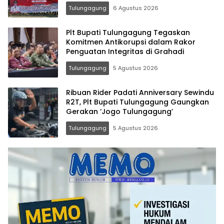
Tulungagung
6 Agustus 2026
Plt Bupati Tulungagung Tegaskan
Komitmen Antikorupsi dalam Rakor
Penguatan Integritas di Grahadi
Tulungagung
5 Agustus 2026
Ribuan Rider Padati Anniversary Sewindu
R2T, Plt Bupati Tulungagung Gaungkan
Gerakan ‘Jogo Tulungagung’
Tulungagung
5 Agustus 2026
Memo.co.id
| Memberi
Inspirasi