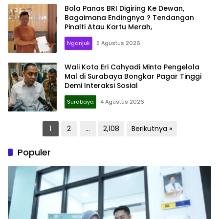
Bola Panas BRI Digiring Ke Dewan,
Bagaimana Endingnya ? Tendangan
Pinalti Atau Kartu Merah,
Nganjuk
5 Agustus 2026
Wali Kota Eri Cahyadi Minta Pengelola
Mal di Surabaya Bongkar Pagar Tinggi
Demi Interaksi Sosial
Surabaya
4 Agustus 2026
Paginasi
1
2
…
2,108
Berikutnya »
pos
Populer