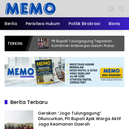
Langsung
ke
konten
Berita
Peristiwa Hukum
Politik Birokrasi
Bisnis
Plt Bupati Tulungagung Tegaskan
Ri
TERKINI
 Aktif
Komitmen Antikorupsi dalam Rakor
R
Penguatan Integritas di Grahadi
G
Berita Terbaru
Gerakan “Jogo Tulungagung”
Diluncurkan, Plt Bupati Ajak Warga Aktif
Jaga Keamanan Daerah