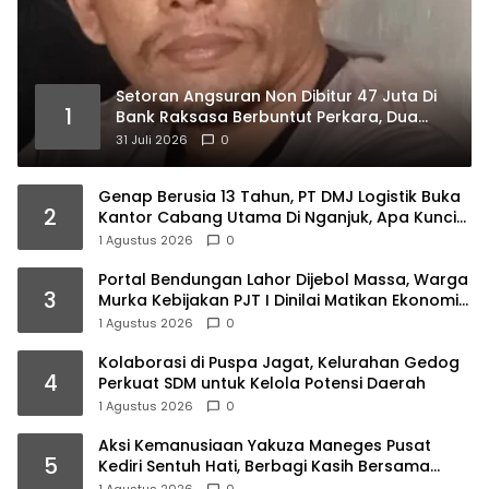
Setoran Angsuran Non Dibitur 47 Juta Di
1
Bank Raksasa Berbuntut Perkara, Dua
Pentolan LSM Ancang Ancang Ambil
31 Juli 2026
0
Langkah Hukum
Genap Berusia 13 Tahun, PT DMJ Logistik Buka
2
Kantor Cabang Utama Di Nganjuk, Apa Kunci
Suksesnya ? Begini Motivasi Dirut Titus
1 Agustus 2026
0
Sumarlan
Portal Bendungan Lahor Dijebol Massa, Warga
3
Murka Kebijakan PJT I Dinilai Matikan Ekonomi
Rakyat
1 Agustus 2026
0
Kolaborasi di Puspa Jagat, Kelurahan Gedog
4
Perkuat SDM untuk Kelola Potensi Daerah
1 Agustus 2026
0
Aksi Kemanusiaan Yakuza Maneges Pusat
5
Kediri Sentuh Hati, Berbagi Kasih Bersama
Lansia di Panti Jompo Akar Kasih Pare