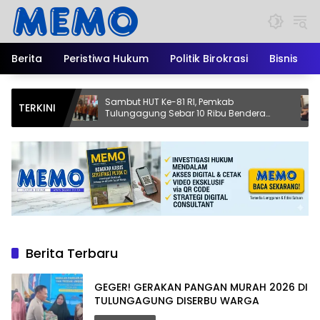
Langsung
ke
konten
Berita
Peristiwa Hukum
Politik Birokrasi
Bisnis
 DI
Sambut HUT Ke-81 RI, Pemkab
BRI D
TERKINI
Tulungagung Sebar 10 Ribu Bendera
Debi
Merah Putih, Kobarkan Semangat
Korb
Nasionalisme Hingga Pelosok Desa
Berita Terbaru
GEGER! GERAKAN PANGAN MURAH 2026 DI
TULUNGAGUNG DISERBU WARGA