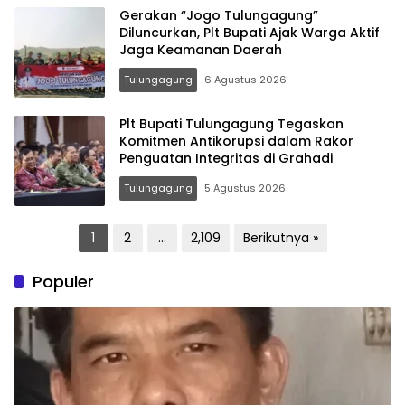
Gerakan “Jogo Tulungagung”
Diluncurkan, Plt Bupati Ajak Warga Aktif
Jaga Keamanan Daerah
Tulungagung
6 Agustus 2026
Plt Bupati Tulungagung Tegaskan
Komitmen Antikorupsi dalam Rakor
Penguatan Integritas di Grahadi
Tulungagung
5 Agustus 2026
Paginasi
1
2
…
2,109
Berikutnya »
pos
Populer