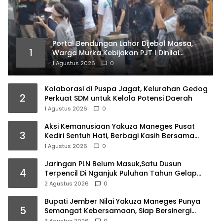
Portal Bendungan Lahor Dijebol Massa,
1
Warga Murka Kebijakan PJT I Dinilai
Matikan Ekonomi Rakyat
1 Agustus 2026
0
Kolaborasi di Puspa Jagat, Kelurahan Gedog
2
Perkuat SDM untuk Kelola Potensi Daerah
1 Agustus 2026
0
Aksi Kemanusiaan Yakuza Maneges Pusat
3
Kediri Sentuh Hati, Berbagi Kasih Bersama
Lansia di Panti Jompo Akar Kasih Pare
1 Agustus 2026
0
Jaringan PLN Belum Masuk,Satu Dusun
4
Terpencil Di Nganjuk Puluhan Tahun Gelap
Gulita
2 Agustus 2026
0
Bupati Jember Nilai Yakuza Maneges Punya
5
Semangat Kebersamaan, Siap Bersinergi
Bangun Daerah