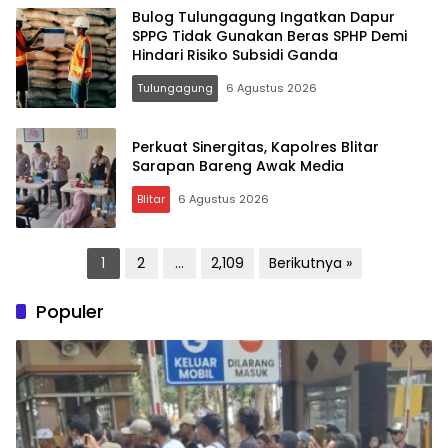
Bulog Tulungagung Ingatkan Dapur
SPPG Tidak Gunakan Beras SPHP Demi
Hindari Risiko Subsidi Ganda
Tulungagung
6 Agustus 2026
Perkuat Sinergitas, Kapolres Blitar
Sarapan Bareng Awak Media
Blitar
6 Agustus 2026
Paginasi
1
2
…
2,109
Berikutnya »
pos
Populer