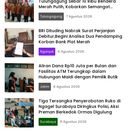
Tulungagung Sebar 10 Ribu Bendera
Merah Putih, Kobarkan Semangat
Nasionalisme Hingga Pelosok Desa
Tulungagung
7 Agustus 2026
BRI Dituding Nabrak Surat Perjanjian
Debitur,Begini Analisa Dua Pendamping
Korban Bank Plat Merah
Nganjuk
6 Agustus 2026
Aliran Dana Rp10 Juta per Bulan dan
Fasilitas ATM Terungkap dalam
Hubungan Maidi dengan Pemilik Butik
Jatim
6 Agustus 2026
Tiga Tersangka Penyerobotan Ruko di
Ngagel Surabaya Diringkus Polisi, Aksi
Preman Berkedok Ormas Digulung
Surabaya
6 Agustus 2026