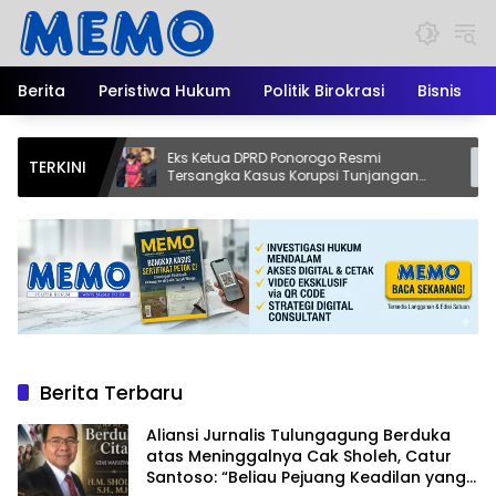
Langsung
ke
konten
Berita
Peristiwa Hukum
Politik Birokrasi
Bisnis
uka
Eks Ketua DPRD Ponorogo Resmi
Dari 
TERKINI
ur
Tersangka Kasus Korupsi Tunjangan
Kopi
yang
Perumahan
Asli B
Berita Terbaru
Aliansi Jurnalis Tulungagung Berduka
atas Meninggalnya Cak Sholeh, Catur
Santoso: “Beliau Pejuang Keadilan yang