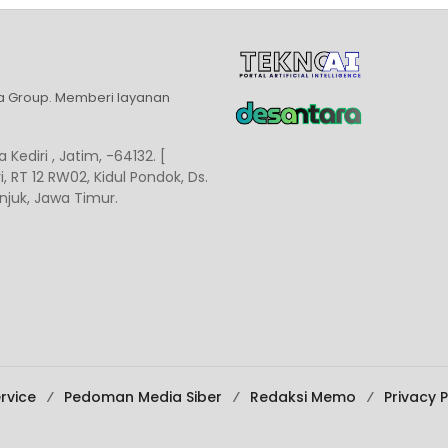
ia Group. Memberi layanan
 Kediri , Jatim, -64132. [
, RT 12 RW02, Kidul Pondok, Ds.
juk, Jawa Timur.
rvice
Pedoman Media Siber
Redaksi Memo
Privacy P