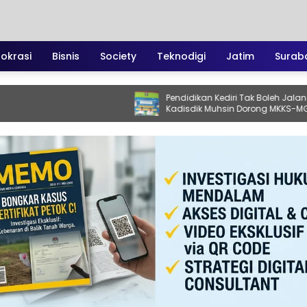
irokrasi
Bisnis
Society
Teknodigi
Jatim
Surab
Pendidikan Kediri Tak Boleh Jalan Sendiri!
Kadisdik Muhsin Dorong MKKS-MGMP
Jadi Motor Perubahan