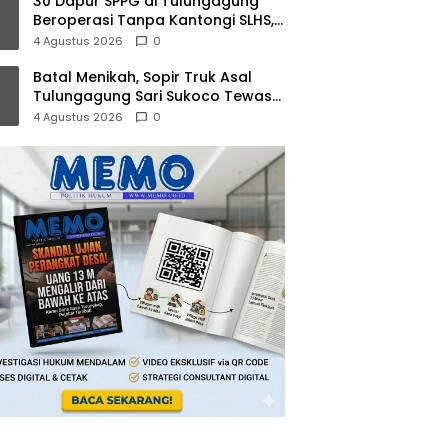
30 Dapur SPPG di Tulungagung
Beroperasi Tanpa Kantongi SLHS,
Dinkes Terus Kejar Percepatan Izin
4 Agustus 2026
0
Batal Menikah, Sopir Truk Asal
Tulungagung Sari Sukoco Tewas
dalam Kebakaran KMP Mutiara 2
4 Agustus 2026
0