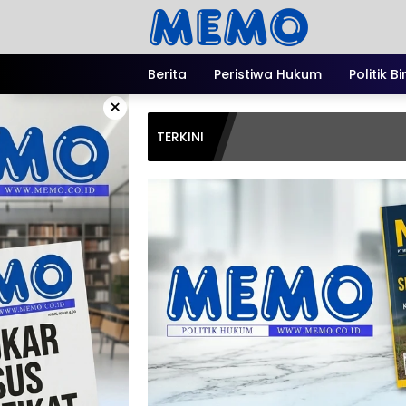
Langsung
ke
konten
Berita
Peristiwa Hukum
Politik B
×
TERKINI