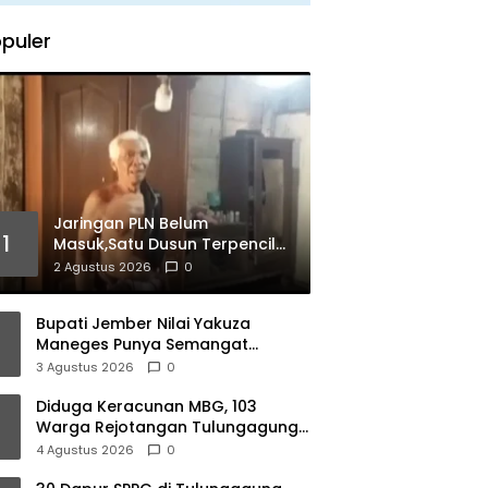
puler
Jaringan PLN Belum
1
Masuk,Satu Dusun Terpencil
Di Nganjuk Puluhan Tahun
2 Agustus 2026
0
Gelap Gulita
Bupati Jember Nilai Yakuza
Maneges Punya Semangat
Kebersamaan, Siap Bersinergi
3 Agustus 2026
0
Bangun Daerah
Diduga Keracunan MBG, 103
Warga Rejotangan Tulungagung
Alami Gangguan Pencernaan
4 Agustus 2026
0