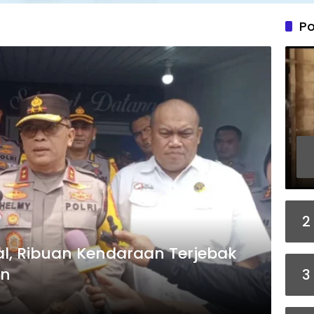
Po
2
l, Ribuan Kendaraan Terjebak
an
3