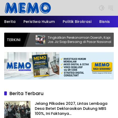
Langsung
ke
konten
Berita
Peristiwa Hukum
Politik Birokrasi
Bisnis
baga
Tingkatkan Perekonomian Daerah, Kopi
Pe
TERKINI
MBS
Jos Jiz Siap Bersaing di Pasar Nasional
Ka
Ja
Berita Terbaru
Jelang Pilkades 2027, Lintas Lembaga
Desa Betet Deklarasikan Dukung MBS
100%, Ini Faktanya…