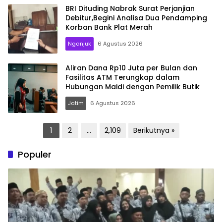
BRI Dituding Nabrak Surat Perjanjian
Debitur,Begini Analisa Dua Pendamping
Korban Bank Plat Merah
Nganjuk
6 Agustus 2026
Aliran Dana Rp10 Juta per Bulan dan
Fasilitas ATM Terungkap dalam
Hubungan Maidi dengan Pemilik Butik
Jatim
6 Agustus 2026
Paginasi
1
2
…
2,109
Berikutnya »
pos
Populer