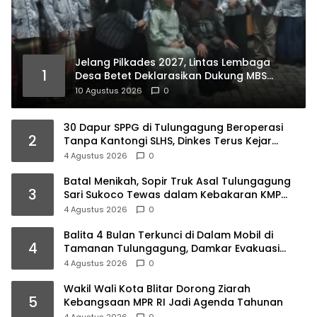
Jelang Pilkades 2027, Lintas Lembaga
1
Desa Betet Deklarasikan Dukung MBS
100%, Ini Faktanya…
10 Agustus 2026
0
30 Dapur SPPG di Tulungagung Beroperasi
2
Tanpa Kantongi SLHS, Dinkes Terus Kejar
Percepatan Izin
4 Agustus 2026
0
Batal Menikah, Sopir Truk Asal Tulungagung
3
Sari Sukoco Tewas dalam Kebakaran KMP
Mutiara 2
4 Agustus 2026
0
Balita 4 Bulan Terkunci di Dalam Mobil di
4
Tamanan Tulungagung, Damkar Evakuasi
dalam 10 Menit
4 Agustus 2026
0
Wakil Wali Kota Blitar Dorong Ziarah
5
Kebangsaan MPR RI Jadi Agenda Tahunan