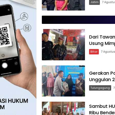
Jatim
7 Agustu
Memo.co.id
| Memberi
Inspirasi
Dari Tawang
Usung Mimpi
Blitar
7 Agustu
Gerakan P
Unggulan 2
Tulungagung
7
Sambut HUT
Ribu Bende