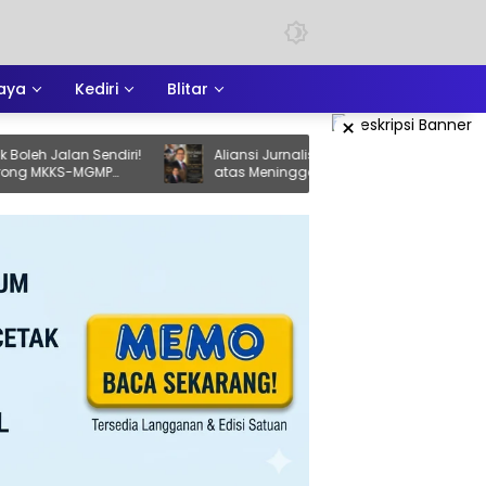
aya
Kediri
Blitar
×
n Sendiri!
Aliansi Jurnalis Tulungagung Berduka
-MGMP
atas Meninggalnya Cak Sholeh, Catur
Santoso: “Beliau Pejuang Keadilan yang
Vokal”