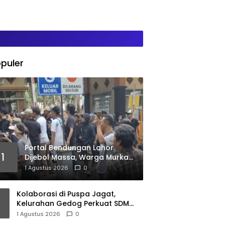
puler
Portal Bendungan Lahor
1
Dijebol Massa, Warga Murka
Kebijakan PJT I Dinilai Matikan
1 Agustus 2026
0
Ekonomi Rakyat
Kolaborasi di Puspa Jagat,
Kelurahan Gedog Perkuat SDM
untuk Kelola Potensi Daerah
1 Agustus 2026
0