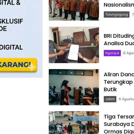
Nasionalis
Tulungagung
7
BRI Ditudin
Analisa Du
Nganjuk
6 Agu
Aliran Dana
Terungkap 
Butik
Jatim
6 Agust
Tiga Tersa
Surabaya D
Ormas Dig