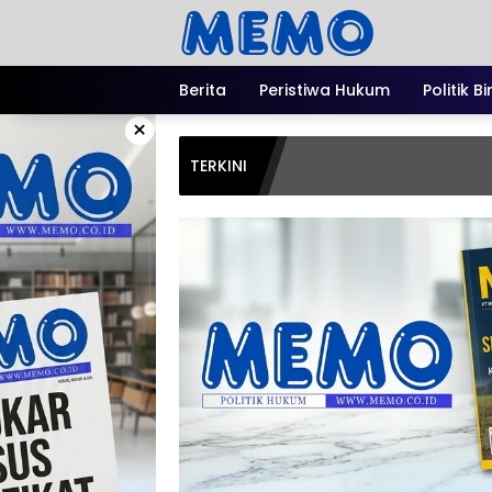
Langsung
ke
konten
Berita
Peristiwa Hukum
Politik B
×
TERKINI