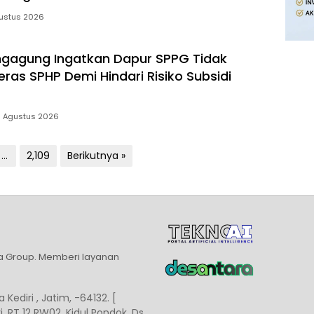
ustus 2026
ngagung Ingatkan Dapur SPPG Tidak
ras SPHP Demi Hindari Risiko Subsidi
 Agustus 2026
…
2,109
Berikutnya »
ia Group. Memberi layanan
 Kediri , Jatim, -64132. [
, RT 12 RW02, Kidul Pondok, Ds.