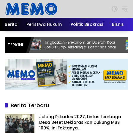
Langsung
ke
konten
Berita
Peristiwa Hukum
Politik Birokrasi
Bisnis
Tingkatkan Perekonomian Daerah, Kopi
Pendidi
TERKINI
Jos Jiz Siap Bersaing di Pasar Nasional
Kadisd
Jadi M
Berita Terbaru
Jelang Pilkades 2027, Lintas Lembaga
Desa Betet Deklarasikan Dukung MBS
100%, Ini Faktanya…