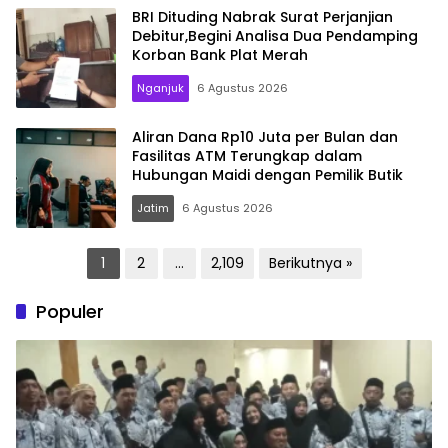
BRI Dituding Nabrak Surat Perjanjian
Debitur,Begini Analisa Dua Pendamping
Korban Bank Plat Merah
Nganjuk
6 Agustus 2026
Aliran Dana Rp10 Juta per Bulan dan
Fasilitas ATM Terungkap dalam
Hubungan Maidi dengan Pemilik Butik
Jatim
6 Agustus 2026
Paginasi
1
2
…
2,109
Berikutnya »
pos
Populer