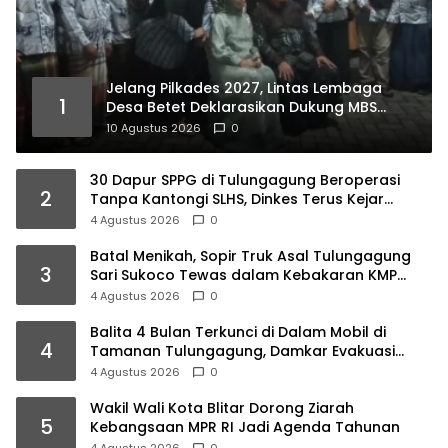
Jelang Pilkades 2027, Lintas Lembaga
1
Desa Betet Deklarasikan Dukung MBS
100%, Ini Faktanya…
10 Agustus 2026
0
30 Dapur SPPG di Tulungagung Beroperasi
2
Tanpa Kantongi SLHS, Dinkes Terus Kejar
Percepatan Izin
4 Agustus 2026
0
Batal Menikah, Sopir Truk Asal Tulungagung
3
Sari Sukoco Tewas dalam Kebakaran KMP
Mutiara 2
4 Agustus 2026
0
Balita 4 Bulan Terkunci di Dalam Mobil di
4
Tamanan Tulungagung, Damkar Evakuasi
dalam 10 Menit
4 Agustus 2026
0
Wakil Wali Kota Blitar Dorong Ziarah
5
Kebangsaan MPR RI Jadi Agenda Tahunan