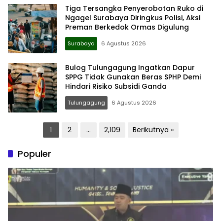
Tiga Tersangka Penyerobotan Ruko di
Ngagel Surabaya Diringkus Polisi, Aksi
Preman Berkedok Ormas Digulung
Surabaya
6 Agustus 2026
Bulog Tulungagung Ingatkan Dapur
SPPG Tidak Gunakan Beras SPHP Demi
Hindari Risiko Subsidi Ganda
Tulungagung
6 Agustus 2026
Paginasi
1
2
…
2,109
Berikutnya »
pos
Populer