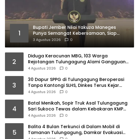
Bupati Jember Nilai Yakuza Maneges
1
Punya Semangat Kebersamaan, Siap
Bersinergi Bangun Daerah
3 Agustus 2026
0
Diduga Keracunan MBG, 103 Warga
2
Rejotangan Tulungagung Alami Gangguan
Pencernaan
4 Agustus 2026
0
30 Dapur SPPG di Tulungagung Beroperasi
3
Tanpa Kantongi SLHS, Dinkes Terus Kejar
Percepatan Izin
4 Agustus 2026
0
Batal Menikah, Sopir Truk Asal Tulungagung
4
Sari Sukoco Tewas dalam Kebakaran KMP
Mutiara 2
4 Agustus 2026
0
Balita 4 Bulan Terkunci di Dalam Mobil di
5
Tamanan Tulungagung, Damkar Evakuasi
dalam 10 Menit