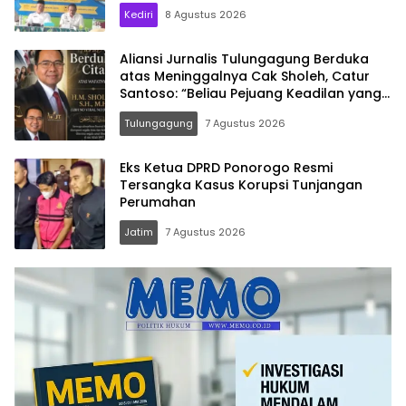
Kediri
8 Agustus 2026
Aliansi Jurnalis Tulungagung Berduka
atas Meninggalnya Cak Sholeh, Catur
Santoso: “Beliau Pejuang Keadilan yang
Vokal”
Tulungagung
7 Agustus 2026
Eks Ketua DPRD Ponorogo Resmi
Tersangka Kasus Korupsi Tunjangan
Perumahan
Jatim
7 Agustus 2026
Memo.co.id
| Memberi
Inspirasi