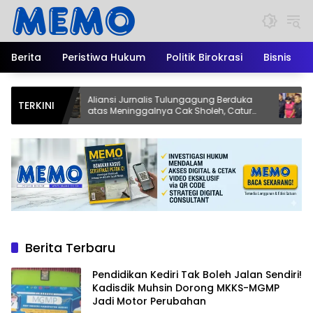
Langsung
ke
konten
Berita
Peristiwa Hukum
Politik Birokrasi
Bisnis
Aliansi Jurnalis Tulungagung Berduka
Eks Ketua
TERKINI
atas Meninggalnya Cak Sholeh, Catur
Tersangka
Santoso: “Beliau Pejuang Keadilan yang
Perumaha
Vokal”
Berita Terbaru
Pendidikan Kediri Tak Boleh Jalan Sendiri!
Kadisdik Muhsin Dorong MKKS-MGMP
Jadi Motor Perubahan