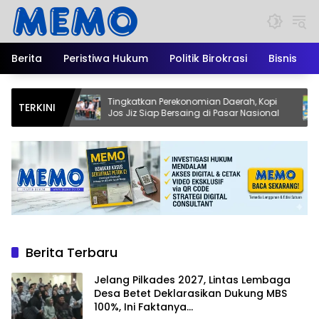
Langsung
ke
konten
Berita
Peristiwa Hukum
Politik Birokrasi
Bisnis
Tingkatkan Perekonomian Daerah, Kopi
Pendid
TERKINI
Jos Jiz Siap Bersaing di Pasar Nasional
Kadis
Jadi M
Berita Terbaru
Jelang Pilkades 2027, Lintas Lembaga
Desa Betet Deklarasikan Dukung MBS
100%, Ini Faktanya…