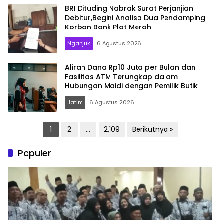
BRI Dituding Nabrak Surat Perjanjian
Debitur,Begini Analisa Dua Pendamping
Korban Bank Plat Merah
Nganjuk
6 Agustus 2026
Aliran Dana Rp10 Juta per Bulan dan
Fasilitas ATM Terungkap dalam
Hubungan Maidi dengan Pemilik Butik
Jatim
6 Agustus 2026
Paginasi
1
2
…
2,109
Berikutnya »
pos
Populer