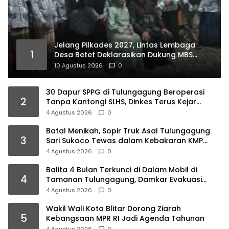
Jelang Pilkades 2027, Lintas Lembaga
1
Desa Betet Deklarasikan Dukung MBS
100%, Ini Faktanya…
10 Agustus 2026
0
30 Dapur SPPG di Tulungagung Beroperasi
2
Tanpa Kantongi SLHS, Dinkes Terus Kejar
Percepatan Izin
4 Agustus 2026
0
Batal Menikah, Sopir Truk Asal Tulungagung
3
Sari Sukoco Tewas dalam Kebakaran KMP
Mutiara 2
4 Agustus 2026
0
Balita 4 Bulan Terkunci di Dalam Mobil di
4
Tamanan Tulungagung, Damkar Evakuasi
dalam 10 Menit
4 Agustus 2026
0
Wakil Wali Kota Blitar Dorong Ziarah
5
Kebangsaan MPR RI Jadi Agenda Tahunan