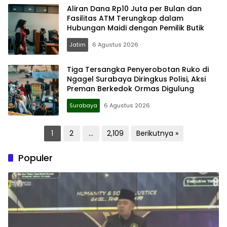
Aliran Dana Rp10 Juta per Bulan dan
Fasilitas ATM Terungkap dalam
Hubungan Maidi dengan Pemilik Butik
Jatim
6 Agustus 2026
Tiga Tersangka Penyerobotan Ruko di
Ngagel Surabaya Diringkus Polisi, Aksi
Preman Berkedok Ormas Digulung
Surabaya
6 Agustus 2026
Paginasi
1
2
…
2,109
Berikutnya »
pos
Populer