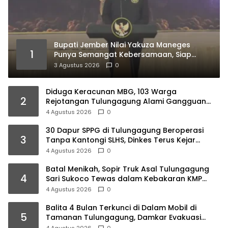
Bupati Jember Nilai Yakuza Maneges
1
Punya Semangat Kebersamaan, Siap
Bersinergi Bangun Daerah
3 Agustus 2026
0
Diduga Keracunan MBG, 103 Warga
2
Rejotangan Tulungagung Alami Gangguan
Pencernaan
4 Agustus 2026
0
30 Dapur SPPG di Tulungagung Beroperasi
3
Tanpa Kantongi SLHS, Dinkes Terus Kejar
Percepatan Izin
4 Agustus 2026
0
Batal Menikah, Sopir Truk Asal Tulungagung
4
Sari Sukoco Tewas dalam Kebakaran KMP
Mutiara 2
4 Agustus 2026
0
Balita 4 Bulan Terkunci di Dalam Mobil di
5
Tamanan Tulungagung, Damkar Evakuasi
dalam 10 Menit