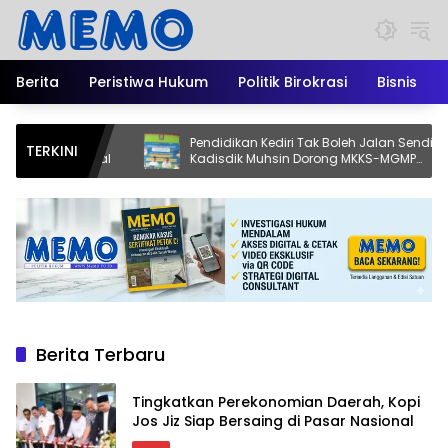
Langsung
ke
konten
Berita
Peristiwa Hukum
Politik Birokrasi
Bisnis
h, Kopi
Pendidikan Kediri Tak Boleh Jalan Sendiri!
TERKINI
Nasional
Kadisdik Muhsin Dorong MKKS-MGMP
Jadi Motor Perubahan
Berita Terbaru
Tingkatkan Perekonomian Daerah, Kopi
Jos Jiz Siap Bersaing di Pasar Nasional