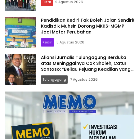
Blitar
9 Agustus 2026
Pendidikan Kediri Tak Boleh Jalan Sendiri!
Kadisdik Muhsin Dorong MKKS-MGMP
Jadi Motor Perubahan
Kediri
8 Agustus 2026
Aliansi Jurnalis Tulungagung Berduka
atas Meninggalnya Cak Sholeh, Catur
Santoso: “Beliau Pejuang Keadilan yang
Vokal”
Tulungagung
7 Agustus 2026
Memo.co.id
| Memberi
Inspirasi