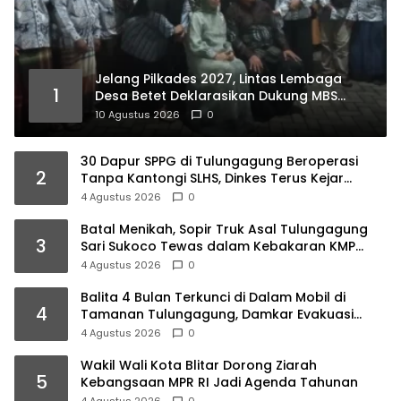
Jelang Pilkades 2027, Lintas Lembaga
1
Desa Betet Deklarasikan Dukung MBS
100%, Ini Faktanya…
10 Agustus 2026
0
30 Dapur SPPG di Tulungagung Beroperasi
2
Tanpa Kantongi SLHS, Dinkes Terus Kejar
Percepatan Izin
4 Agustus 2026
0
Batal Menikah, Sopir Truk Asal Tulungagung
3
Sari Sukoco Tewas dalam Kebakaran KMP
Mutiara 2
4 Agustus 2026
0
Balita 4 Bulan Terkunci di Dalam Mobil di
4
Tamanan Tulungagung, Damkar Evakuasi
dalam 10 Menit
4 Agustus 2026
0
Wakil Wali Kota Blitar Dorong Ziarah
5
Kebangsaan MPR RI Jadi Agenda Tahunan