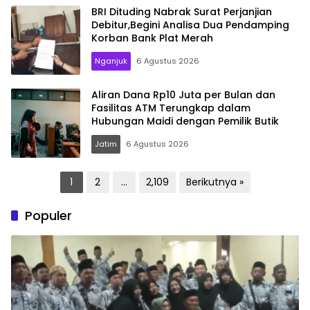
BRI Dituding Nabrak Surat Perjanjian
Debitur,Begini Analisa Dua Pendamping
Korban Bank Plat Merah
Nganjuk
6 Agustus 2026
Aliran Dana Rp10 Juta per Bulan dan
Fasilitas ATM Terungkap dalam
Hubungan Maidi dengan Pemilik Butik
Jatim
6 Agustus 2026
Paginasi
1
2
…
2,109
Berikutnya »
pos
Populer