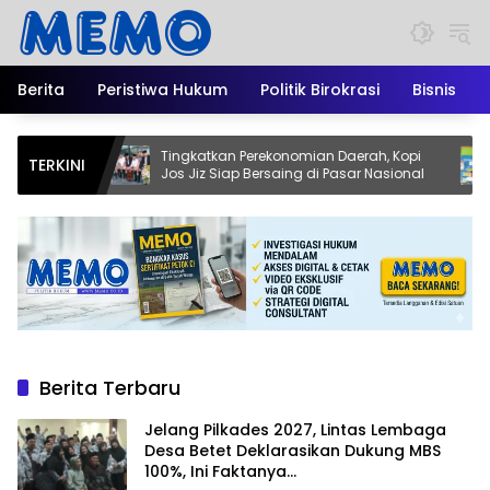
Langsung
ke
konten
Berita
Peristiwa Hukum
Politik Birokrasi
Bisnis
Tingkatkan Perekonomian Daerah, Kopi
Pendidi
TERKINI
Jos Jiz Siap Bersaing di Pasar Nasional
Kadisd
Jadi M
Berita Terbaru
Jelang Pilkades 2027, Lintas Lembaga
Desa Betet Deklarasikan Dukung MBS
100%, Ini Faktanya…