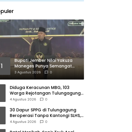
puler
Bupati Jember Nilai Yakuza
1
Maneges Punya Semangat
Kebersamaan, Siap Bersinergi
3 Agustus 2026
0
Bangun Daerah
Diduga Keracunan MBG, 103
Warga Rejotangan Tulungagung
Alami Gangguan Pencernaan
4 Agustus 2026
0
30 Dapur SPPG di Tulungagung
Beroperasi Tanpa Kantongi SLHS,
Dinkes Terus Kejar Percepatan Izin
4 Agustus 2026
0