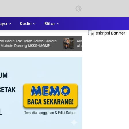
aya
Kediri
Blitar
×
Tak Boleh Jalan Sendiri!
Aliansi Jurnalis Tulungagung Berduka
Dorong MKKS-MGMP
atas Meninggalnya Cak Sholeh, Catur
ahan
Santoso: “Beliau Pejuang Keadilan yan
Vokal”