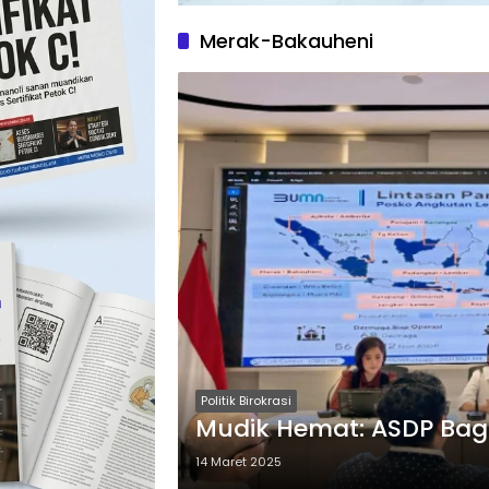
Merak-Bakauheni
Politik Birokrasi
Mudik Hemat: ASDP Bagi
14 Maret 2025