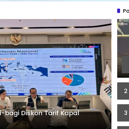
Po
2
-bagi Diskon Tarif Kapal
3