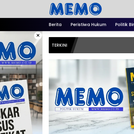
Langsung
ke
konten
Berita
Peristiwa Hukum
Politik B
×
TERKINI