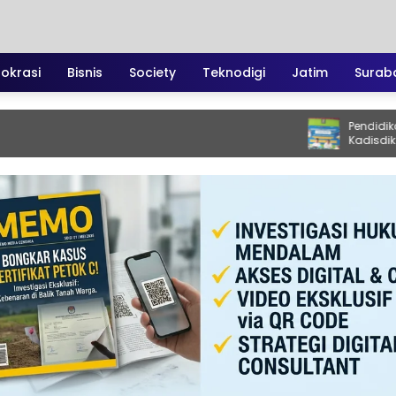
irokrasi
Bisnis
Society
Teknodigi
Jatim
Surab
Pendidikan Kediri 
Kadisdik Muhsin 
Jadi Motor Perub