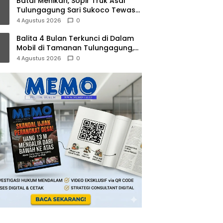
Batal Menikah, Sopir Truk Asal
Tulungagung Sari Sukoco Tewas
dalam Kebakaran KMP Mutiara 2
4 Agustus 2026
0
Balita 4 Bulan Terkunci di Dalam
Mobil di Tamanan Tulungagung,
Damkar Evakuasi dalam 10 Menit
4 Agustus 2026
0