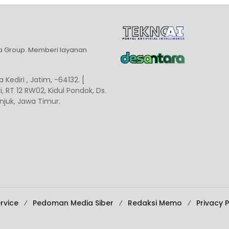
ia Group. Memberi layanan
 Kediri , Jatim, -64132. [
, RT 12 RW02, Kidul Pondok, Ds.
juk, Jawa Timur.
rvice
Pedoman Media Siber
Redaksi Memo
Privacy P