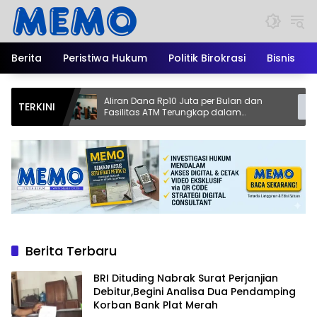
Langsung
ke
konten
Berita
Peristiwa Hukum
Politik Birokrasi
Bisnis
Aliran Dana Rp10 Juta per Bulan dan
Tiga T
TERKINI
ng
Fasilitas ATM Terungkap dalam
Ngagel 
Hubungan Maidi dengan Pemilik Butik
Preman
Berita Terbaru
BRI Dituding Nabrak Surat Perjanjian
Debitur,Begini Analisa Dua Pendamping
Korban Bank Plat Merah