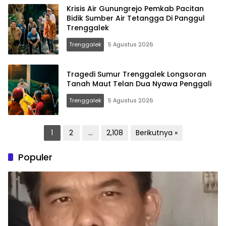
Krisis Air Gunungrejo Pemkab Pacitan
Bidik Sumber Air Tetangga Di Panggul
Trenggalek
Trenggalek
5 Agustus 2026
Tragedi Sumur Trenggalek Longsoran
Tanah Maut Telan Dua Nyawa Penggali
Trenggalek
5 Agustus 2026
Paginasi
1
2
…
2,108
Berikutnya »
pos
Populer