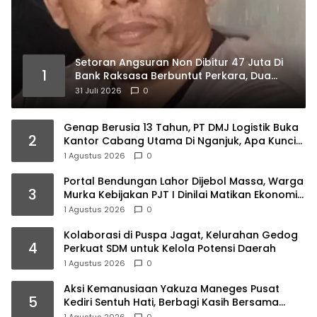
Setoran Angsuran Non Dibitur 47 Juta Di
1
Bank Raksasa Berbuntut Perkara, Dua
Pentolan LSM Ancang Ancang Ambil
31 Juli 2026
0
Langkah Hukum
Genap Berusia 13 Tahun, PT DMJ Logistik Buka
2
Kantor Cabang Utama Di Nganjuk, Apa Kunci
Suksesnya ? Begini Motivasi Dirut Titus
1 Agustus 2026
0
Sumarlan
Portal Bendungan Lahor Dijebol Massa, Warga
3
Murka Kebijakan PJT I Dinilai Matikan Ekonomi
Rakyat
1 Agustus 2026
0
Kolaborasi di Puspa Jagat, Kelurahan Gedog
4
Perkuat SDM untuk Kelola Potensi Daerah
1 Agustus 2026
0
Aksi Kemanusiaan Yakuza Maneges Pusat
5
Kediri Sentuh Hati, Berbagi Kasih Bersama
Lansia di Panti Jompo Akar Kasih Pare