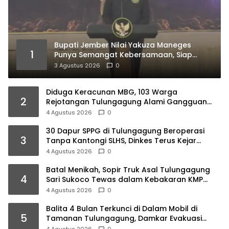
Bupati Jember Nilai Yakuza Maneges
1
Punya Semangat Kebersamaan, Siap
Bersinergi Bangun Daerah
3 Agustus 2026
0
Diduga Keracunan MBG, 103 Warga
2
Rejotangan Tulungagung Alami Gangguan
Pencernaan
4 Agustus 2026
0
30 Dapur SPPG di Tulungagung Beroperasi
3
Tanpa Kantongi SLHS, Dinkes Terus Kejar
Percepatan Izin
4 Agustus 2026
0
Batal Menikah, Sopir Truk Asal Tulungagung
4
Sari Sukoco Tewas dalam Kebakaran KMP
Mutiara 2
4 Agustus 2026
0
Balita 4 Bulan Terkunci di Dalam Mobil di
5
Tamanan Tulungagung, Damkar Evakuasi
dalam 10 Menit