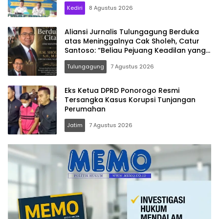
Kediri
8 Agustus 2026
Aliansi Jurnalis Tulungagung Berduka
atas Meninggalnya Cak Sholeh, Catur
Santoso: “Beliau Pejuang Keadilan yang
Vokal”
Tulungagung
7 Agustus 2026
Eks Ketua DPRD Ponorogo Resmi
Tersangka Kasus Korupsi Tunjangan
Perumahan
Jatim
7 Agustus 2026
Memo.co.id
| Memberi
Inspirasi