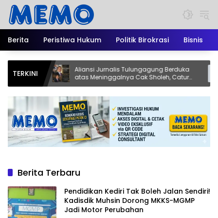
Langsung
ke
konten
Berita
Peristiwa Hukum
Politik Birokrasi
Bisnis
iri!
Aliansi Jurnalis Tulungagung Berduka
Eks K
TERKINI
atas Meninggalnya Cak Sholeh, Catur
Tersa
Santoso: “Beliau Pejuang Keadilan yang
Peru
Vokal”
Berita Terbaru
Pendidikan Kediri Tak Boleh Jalan Sendiri!
Kadisdik Muhsin Dorong MKKS-MGMP
Jadi Motor Perubahan