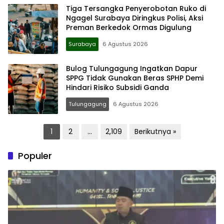
Tiga Tersangka Penyerobotan Ruko di
Ngagel Surabaya Diringkus Polisi, Aksi
Preman Berkedok Ormas Digulung
Surabaya
6 Agustus 2026
Bulog Tulungagung Ingatkan Dapur
SPPG Tidak Gunakan Beras SPHP Demi
Hindari Risiko Subsidi Ganda
Tulungagung
6 Agustus 2026
Paginasi
1
2
…
2,109
Berikutnya »
pos
Populer