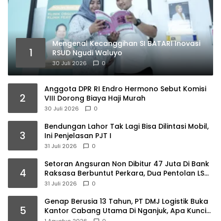
Mengenal Kecanggihan SI BATARI Inovasi
1
RSUD Ngudi Waluyo
30 Juli 2026
0
Anggota DPR RI Endro Hermono Sebut Komisi
2
VIII Dorong Biaya Haji Murah
30 Juli 2026
0
Bendungan Lahor Tak Lagi Bisa Dilintasi Mobil,
3
Ini Penjelasan PJT I
31 Juli 2026
0
Setoran Angsuran Non Dibitur 47 Juta Di Bank
4
Raksasa Berbuntut Perkara, Dua Pentolan LSM
Ancang Ancang Ambil Langkah Hukum
31 Juli 2026
0
Genap Berusia 13 Tahun, PT DMJ Logistik Buka
5
Kantor Cabang Utama Di Nganjuk, Apa Kunci
Suksesnya ? Begini Motivasi Dirut Titus