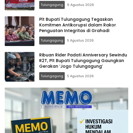
Tulungagung
6 Agustus 2026
Plt Bupati Tulungagung Tegaskan
Komitmen Antikorupsi dalam Rakor
Penguatan Integritas di Grahadi
Tulungagung
5 Agustus 2026
Ribuan Rider Padati Anniversary Sewindu
R2T, Plt Bupati Tulungagung Gaungkan
Gerakan ‘Jogo Tulungagung’
Tulungagung
5 Agustus 2026
Memo.co.id
| Memberi
Inspirasi