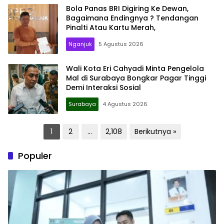
Bola Panas BRI Digiring Ke Dewan,
Bagaimana Endingnya ? Tendangan
Pinalti Atau Kartu Merah,
Nganjuk
5 Agustus 2026
Wali Kota Eri Cahyadi Minta Pengelola
Mal di Surabaya Bongkar Pagar Tinggi
Demi Interaksi Sosial
Surabaya
4 Agustus 2026
Paginasi
1
2
…
2,108
Berikutnya »
pos
Populer