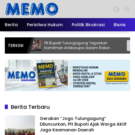
Langsung
ke
konten
Berita
Peristiwa Hukum
Politik Birokrasi
Bisnis
Plt Bupati Tulungagung Tegaskan
Ribuan
TERKINI
f
Komitmen Antikorupsi dalam Rakor
R2T, P
Penguatan Integritas di Grahadi
Geraka
Berita Terbaru
Gerakan “Jogo Tulungagung”
Diluncurkan, Plt Bupati Ajak Warga Aktif
Jaga Keamanan Daerah