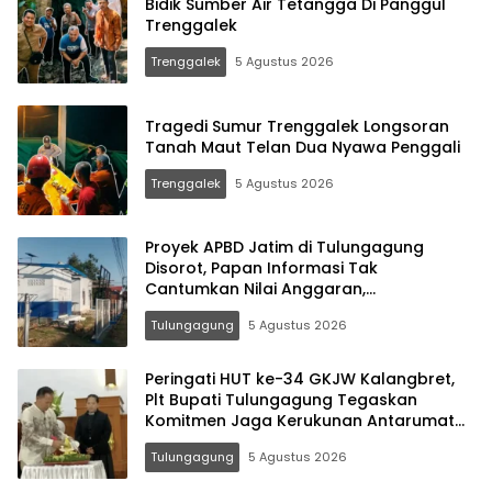
Bidik Sumber Air Tetangga Di Panggul
Trenggalek
Trenggalek
5 Agustus 2026
Tragedi Sumur Trenggalek Longsoran
Tanah Maut Telan Dua Nyawa Penggali
Trenggalek
5 Agustus 2026
Proyek APBD Jatim di Tulungagung
Disorot, Papan Informasi Tak
Cantumkan Nilai Anggaran,
Transparansi BBWS Dipertanyakan
Tulungagung
5 Agustus 2026
Peringati HUT ke-34 GKJW Kalangbret,
Plt Bupati Tulungagung Tegaskan
Komitmen Jaga Kerukunan Antarumat
Beragama
Tulungagung
5 Agustus 2026