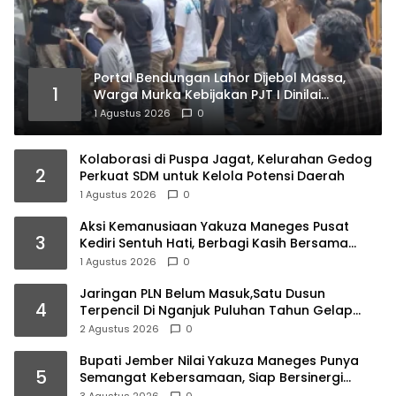
Portal Bendungan Lahor Dijebol Massa,
1
Warga Murka Kebijakan PJT I Dinilai
Matikan Ekonomi Rakyat
1 Agustus 2026
0
Kolaborasi di Puspa Jagat, Kelurahan Gedog
2
Perkuat SDM untuk Kelola Potensi Daerah
1 Agustus 2026
0
Aksi Kemanusiaan Yakuza Maneges Pusat
3
Kediri Sentuh Hati, Berbagi Kasih Bersama
Lansia di Panti Jompo Akar Kasih Pare
1 Agustus 2026
0
Jaringan PLN Belum Masuk,Satu Dusun
4
Terpencil Di Nganjuk Puluhan Tahun Gelap
Gulita
2 Agustus 2026
0
Bupati Jember Nilai Yakuza Maneges Punya
5
Semangat Kebersamaan, Siap Bersinergi
Bangun Daerah