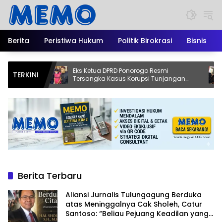
Langsung
ke
konten
Berita
Peristiwa Hukum
Politik Birokrasi
Bisnis
Eks Ketua DPRD Ponorogo Resmi
Dari Ta
TERKINI
Tersangka Kasus Korupsi Tunjangan
Kopi Jo
ng
Perumahan
Asli Blit
Berita Terbaru
Aliansi Jurnalis Tulungagung Berduka
atas Meninggalnya Cak Sholeh, Catur
Santoso: “Beliau Pejuang Keadilan yang