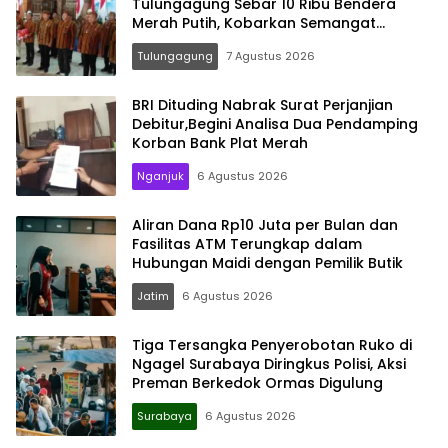
Tulungagung Sebar 10 Ribu Bendera
Merah Putih, Kobarkan Semangat
Nasionalisme Hingga Pelosok Desa
Tulungagung
7 Agustus 2026
BRI Dituding Nabrak Surat Perjanjian
Debitur,Begini Analisa Dua Pendamping
Korban Bank Plat Merah
Nganjuk
6 Agustus 2026
Aliran Dana Rp10 Juta per Bulan dan
Fasilitas ATM Terungkap dalam
Hubungan Maidi dengan Pemilik Butik
Jatim
6 Agustus 2026
Tiga Tersangka Penyerobotan Ruko di
Ngagel Surabaya Diringkus Polisi, Aksi
Preman Berkedok Ormas Digulung
Surabaya
6 Agustus 2026