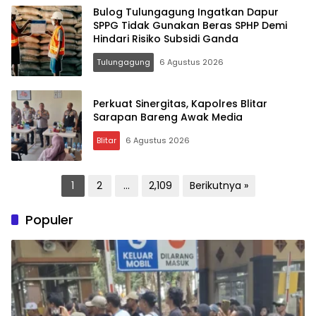
Bulog Tulungagung Ingatkan Dapur
SPPG Tidak Gunakan Beras SPHP Demi
Hindari Risiko Subsidi Ganda
Tulungagung
6 Agustus 2026
Perkuat Sinergitas, Kapolres Blitar
Sarapan Bareng Awak Media
Blitar
6 Agustus 2026
Paginasi
1
2
…
2,109
Berikutnya »
pos
Populer