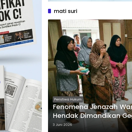
mati suri
Peristiwa Hukum
Fenomena Jenazah War
Hendak Dimandikan Ge
3 Juni 2026