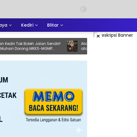
aya
Kediri
Blitar
×
ak Boleh Jalan Sendiri!
Aliansi Jurnalis Tulungagung Berduka
Dorong MKKS-MGMP
atas Meninggalnya Cak Sholeh, Catur
han
Santoso: “Beliau Pejuang Keadilan yan
Vokal”