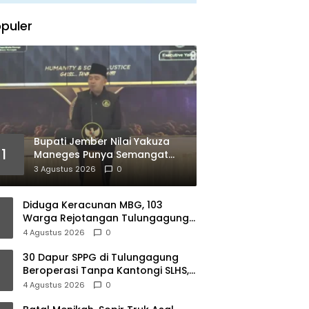
puler
Bupati Jember Nilai Yakuza
1
Maneges Punya Semangat
Kebersamaan, Siap Bersinergi
3 Agustus 2026
0
Bangun Daerah
Diduga Keracunan MBG, 103
Warga Rejotangan Tulungagung
Alami Gangguan Pencernaan
4 Agustus 2026
0
30 Dapur SPPG di Tulungagung
Beroperasi Tanpa Kantongi SLHS,
Dinkes Terus Kejar Percepatan Izin
4 Agustus 2026
0