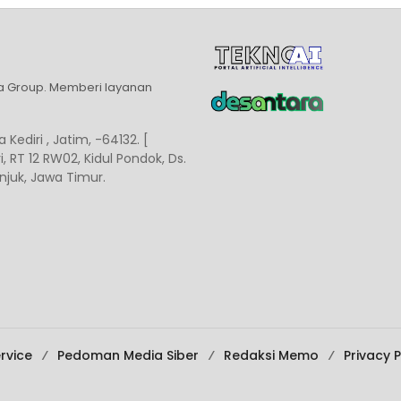
ia Group. Memberi layanan
 Kediri , Jatim, -64132. [
, RT 12 RW02, Kidul Pondok, Ds.
juk, Jawa Timur.
rvice
Pedoman Media Siber
Redaksi Memo
Privacy P