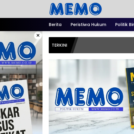
Langsung
ke
konten
Berita
Peristiwa Hukum
Politik B
×
TERKINI