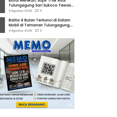
Batal Menikah, Sopir Truk Asal
Tulungagung Sari Sukoco Tewas
dalam Kebakaran KMP Mutiara 2
4 Agustus 2026
0
Balita 4 Bulan Terkunci di Dalam
Mobil di Tamanan Tulungagung,
Damkar Evakuasi dalam 10 Menit
4 Agustus 2026
0