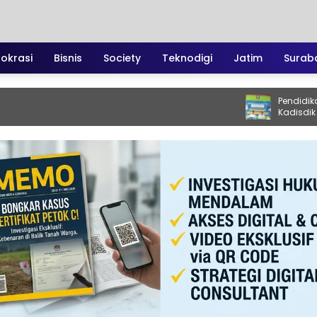
irokrasi
Bisnis
Society
Teknodigi
Jatim
Surab
Pendidikan Kediri T
Kadisdik Muhsin 
Jadi Motor Peruba