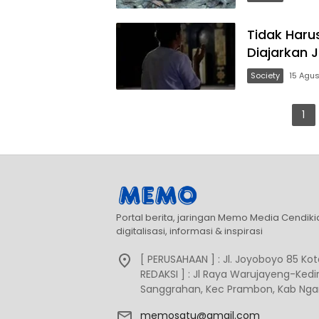
Tidak Haru
Diajarkan Ji
Society
15 Agus
Paginasi
1
pos
Portal berita, jaringan Memo Media Cendik
digitalisasi, informasi & inspirasi
[ PERUSAHAAN ] : Jl. Joyoboyo 85 Kota
REDAKSI ] : Jl Raya Warujayeng-Kediri
Sanggrahan, Kec Prambon, Kab Ngan
memosatu@gmail.com