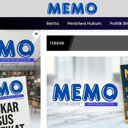
Langsung
ke
konten
Berita
Peristiwa Hukum
Politik B
×
TERKINI