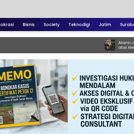
irokrasi
Bisnis
Society
Teknodigi
Jatim
Surab
Aliansi Jurnalis Tu
atas Meninggalnya 
Santoso: “Beliau Pe
Vokal”