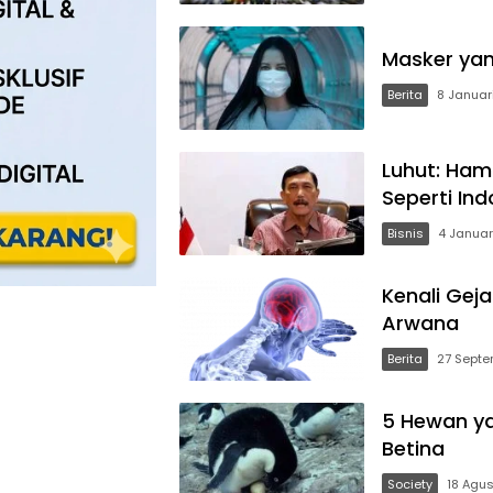
Masker yan
Berita
8 Januar
Luhut: Ham
Seperti Ind
Bisnis
4 Januar
Kenali Gej
Arwana
Berita
27 Septe
5 Hewan ya
Betina
Society
18 Agus