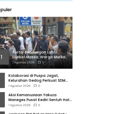
puler
Portal Bendungan Lahor
1
Dijebol Massa, Warga Murka
Kebijakan PJT I Dinilai Matikan
1 Agustus 2026
0
Ekonomi Rakyat
Kolaborasi di Puspa Jagat,
Kelurahan Gedog Perkuat SDM
untuk Kelola Potensi Daerah
1 Agustus 2026
0
Aksi Kemanusiaan Yakuza
Maneges Pusat Kediri Sentuh Hati,
Berbagi Kasih Bersama Lansia di
1 Agustus 2026
0
Panti Jompo Akar Kasih Pare