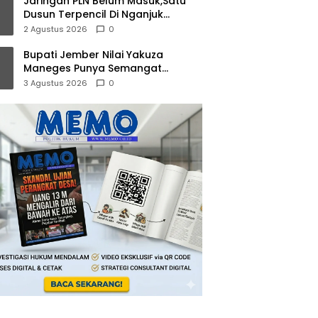
Jaringan PLN Belum Masuk,Satu
Dusun Terpencil Di Nganjuk
Puluhan Tahun Gelap Gulita
2 Agustus 2026
0
Bupati Jember Nilai Yakuza
Maneges Punya Semangat
Kebersamaan, Siap Bersinergi
3 Agustus 2026
0
Bangun Daerah