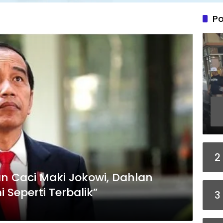
Po
2
lan Caci Maki Jokowi, Dahlan
i Seperti Terbalik”
3