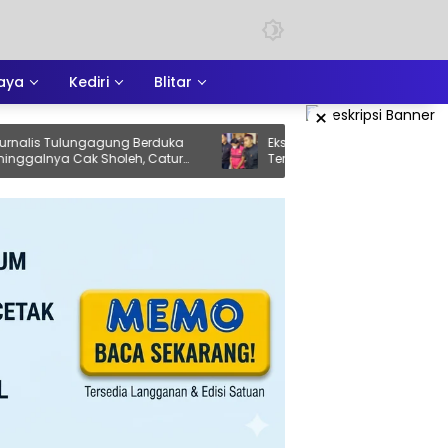
aya
Kediri
Blitar
×
lungagung Berduka
Eks Ketua DPRD Ponorogo Resmi
Cak Sholeh, Catur
Tersangka Kasus Korupsi Tunjangan
juang Keadilan yang
Perumahan