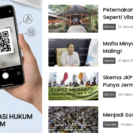
Peternakan
Seperti Vil
Bisnis
12 Janua
Mafia Minya
Maling!
Berita
21 April 
Skema JKP 
Punya Jer
Bisnis
26 Febru
Menjadi So
Society
4 Febru