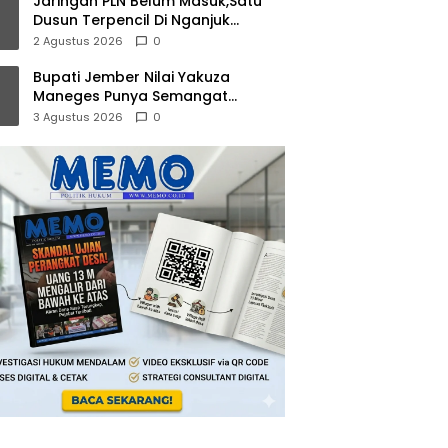
Jaringan PLN Belum Masuk,Satu
Dusun Terpencil Di Nganjuk
Puluhan Tahun Gelap Gulita
2 Agustus 2026
0
Bupati Jember Nilai Yakuza
Maneges Punya Semangat
Kebersamaan, Siap Bersinergi
3 Agustus 2026
0
Bangun Daerah