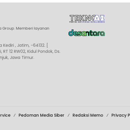
ia Group. Memberi layanan
 Kediri , Jatim, -64132. [
, RT 12 RW02, Kidul Pondok, Ds.
juk, Jawa Timur.
rvice
Pedoman Media Siber
Redaksi Memo
Privacy P