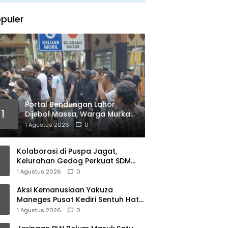
puler
Portal Bendungan Lahor
1
Dijebol Massa, Warga Murka
Kebijakan PJT I Dinilai Matikan
1 Agustus 2026
0
Ekonomi Rakyat
Kolaborasi di Puspa Jagat,
Kelurahan Gedog Perkuat SDM
untuk Kelola Potensi Daerah
1 Agustus 2026
0
Aksi Kemanusiaan Yakuza
Maneges Pusat Kediri Sentuh Hati,
Berbagi Kasih Bersama Lansia di
1 Agustus 2026
0
Panti Jompo Akar Kasih Pare