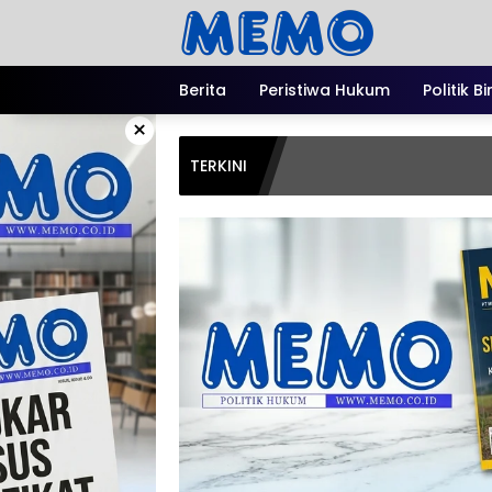
Langsung
ke
konten
Berita
Peristiwa Hukum
Politik B
×
TERKINI