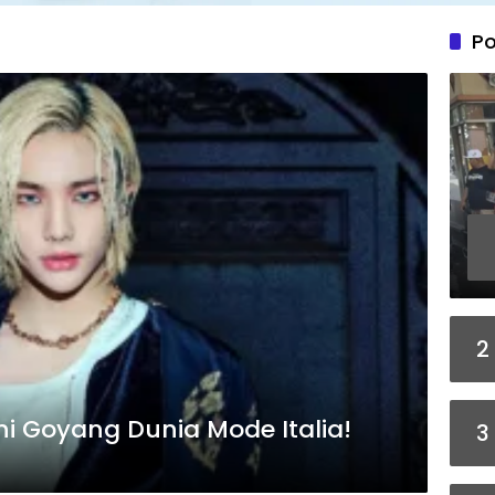
Po
2
i Goyang Dunia Mode Italia!
3