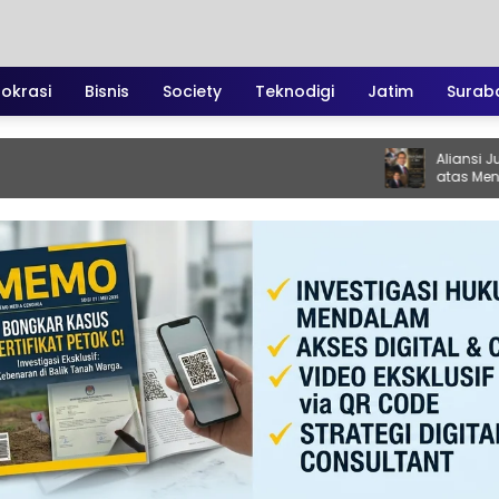
irokrasi
Bisnis
Society
Teknodigi
Jatim
Surab
Aliansi Jurnalis 
atas Meninggalnya
Santoso: “Beliau 
Vokal”