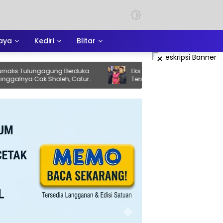
aya
Kediri
Blitar
×
Tulungagung Berduka
Eks Ketua DPRD Ponorogo Resmi
 Cak Sholeh, Catur
Tersangka Kasus Korupsi Tunjangan
Pejuang Keadilan yang
Perumahan