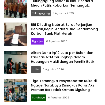
Tulungagung Sebar 10 Ribu Bendera
Merah Putih, Kobarkan Semangat
Nasionalisme Hingga Pelosok Desa
Tulungagung
7 Agustus 2026
BRI Dituding Nabrak Surat Perjanjian
Debitur,Begini Analisa Dua Pendamping
Korban Bank Plat Merah
Nganjuk
6 Agustus 2026
Aliran Dana Rp10 Juta per Bulan dan
Fasilitas ATM Terungkap dalam
Hubungan Maidi dengan Pemilik Butik
Jatim
6 Agustus 2026
Tiga Tersangka Penyerobotan Ruko di
Ngagel Surabaya Diringkus Polisi, Aksi
Preman Berkedok Ormas Digulung
Surabaya
6 Agustus 2026