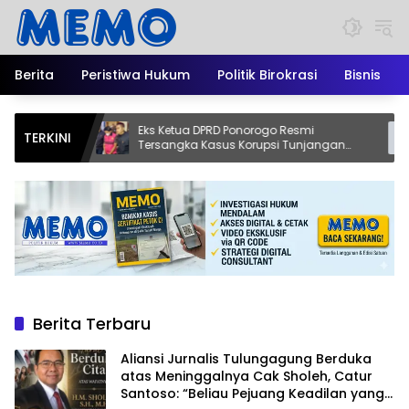
Langsung
ke
konten
Berita
Peristiwa Hukum
Politik Birokrasi
Bisnis
a
Eks Ketua DPRD Ponorogo Resmi
Dari T
TERKINI
r
Tersangka Kasus Korupsi Tunjangan
Kopi J
ang
Perumahan
Asli Bli
Berita Terbaru
Aliansi Jurnalis Tulungagung Berduka
atas Meninggalnya Cak Sholeh, Catur
Santoso: “Beliau Pejuang Keadilan yang