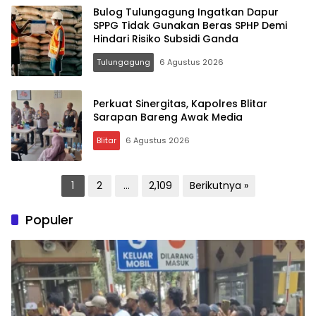
Bulog Tulungagung Ingatkan Dapur
SPPG Tidak Gunakan Beras SPHP Demi
Hindari Risiko Subsidi Ganda
Tulungagung
6 Agustus 2026
Perkuat Sinergitas, Kapolres Blitar
Sarapan Bareng Awak Media
Blitar
6 Agustus 2026
Paginasi
1
2
…
2,109
Berikutnya »
pos
Populer