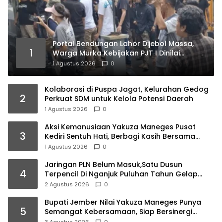
Portal Bendungan Lahor Dijebol Massa,
1
Warga Murka Kebijakan PJT I Dinilai
Matikan Ekonomi Rakyat
1 Agustus 2026
0
Kolaborasi di Puspa Jagat, Kelurahan Gedog
2
Perkuat SDM untuk Kelola Potensi Daerah
1 Agustus 2026
0
Aksi Kemanusiaan Yakuza Maneges Pusat
3
Kediri Sentuh Hati, Berbagi Kasih Bersama
Lansia di Panti Jompo Akar Kasih Pare
1 Agustus 2026
0
Jaringan PLN Belum Masuk,Satu Dusun
4
Terpencil Di Nganjuk Puluhan Tahun Gelap
Gulita
2 Agustus 2026
0
Bupati Jember Nilai Yakuza Maneges Punya
5
Semangat Kebersamaan, Siap Bersinergi
Bangun Daerah