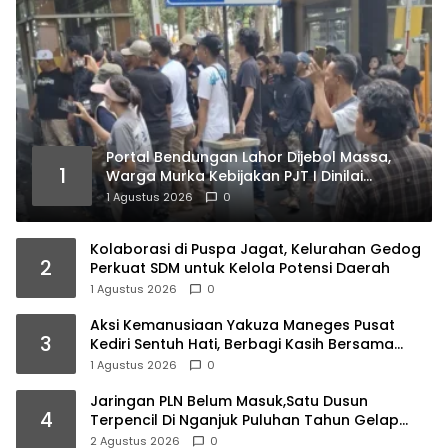
Portal Bendungan Lahor Dijebol Massa,
1
Warga Murka Kebijakan PJT I Dinilai
Matikan Ekonomi Rakyat
1 Agustus 2026
0
Kolaborasi di Puspa Jagat, Kelurahan Gedog
2
Perkuat SDM untuk Kelola Potensi Daerah
1 Agustus 2026
0
Aksi Kemanusiaan Yakuza Maneges Pusat
3
Kediri Sentuh Hati, Berbagi Kasih Bersama
Lansia di Panti Jompo Akar Kasih Pare
1 Agustus 2026
0
Jaringan PLN Belum Masuk,Satu Dusun
4
Terpencil Di Nganjuk Puluhan Tahun Gelap
Gulita
2 Agustus 2026
0