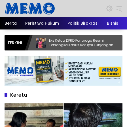
Langsung
ke
konten
Berita
Peristiwa Hukum
Politik Birokrasi
Bisnis
Berduka
Eks Ketua DPRD Ponorogo Resmi
TERKINI
, Catur
Tersangka Kasus Korupsi Tunjangan
ilan yang
Perumahan
Kereta