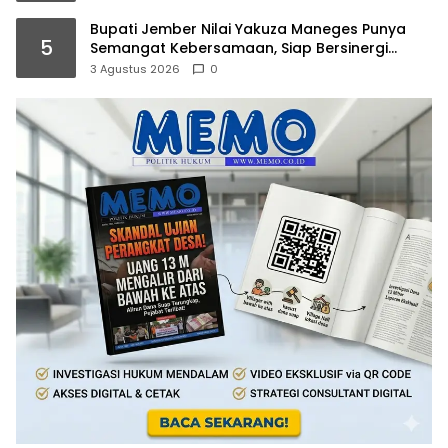
Bupati Jember Nilai Yakuza Maneges Punya
5
Semangat Kebersamaan, Siap Bersinergi
Bangun Daerah
3 Agustus 2026
0