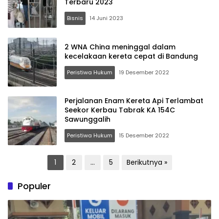
Terbaru 2023
Bisnis
14 Juni 2023
2 WNA China meninggal dalam
kecelakaan kereta cepat di Bandung
Peristiwa Hukum
19 Desember 2022
Perjalanan Enam Kereta Api Terlambat
Seekor Kerbau Tabrak KA 154C
Sawunggalih
Peristiwa Hukum
15 Desember 2022
Paginasi
1
2
…
5
Berikutnya »
pos
Populer