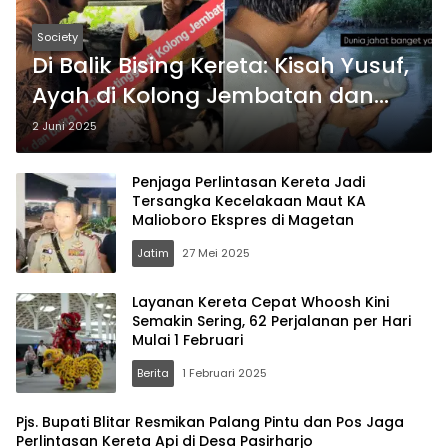
Society
Di Balik Bising Kereta: Kisah Yusuf,
Ayah di Kolong Jembatan dan
Secercah Harapan dari Kampung
2 Juni 2025
Halaman
Penjaga Perlintasan Kereta Jadi
Tersangka Kecelakaan Maut KA
Malioboro Ekspres di Magetan
Jatim
27 Mei 2025
Layanan Kereta Cepat Whoosh Kini
Semakin Sering, 62 Perjalanan per Hari
Mulai 1 Februari
Berita
1 Februari 2025
Pjs. Bupati Blitar Resmikan Palang Pintu dan Pos Jaga
Perlintasan Kereta Api di Desa Pasirharjo