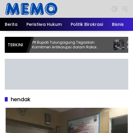
Langsung
ke
konten
Berita
Peristiwa Hukum
Politik Birokrasi
Bisnis
Plt Bupati Tulungagung Tegaskan
Ribuan Rid
TERKINI
Komitmen Antikorupsi dalam Rakor
R2T, Plt B
Penguatan Integritas di Grahadi
Gerakan ‘
hendak