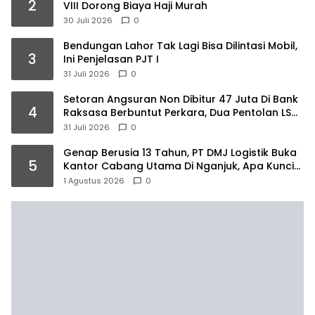
2
VIII Dorong Biaya Haji Murah
30 Juli 2026
0
Bendungan Lahor Tak Lagi Bisa Dilintasi Mobil,
3
Ini Penjelasan PJT I
31 Juli 2026
0
Setoran Angsuran Non Dibitur 47 Juta Di Bank
4
Raksasa Berbuntut Perkara, Dua Pentolan LSM
Ancang Ancang Ambil Langkah Hukum
31 Juli 2026
0
Genap Berusia 13 Tahun, PT DMJ Logistik Buka
5
Kantor Cabang Utama Di Nganjuk, Apa Kunci
Suksesnya ? Begini Motivasi Dirut Titus
1 Agustus 2026
0
Sumarlan