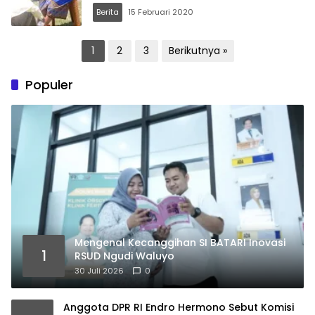
Berita
15 Februari 2020
Paginasi
1
2
3
Berikutnya »
pos
Populer
Mengenal Kecanggihan SI BATARI Inovasi
1
RSUD Ngudi Waluyo
30 Juli 2026
0
Anggota DPR RI Endro Hermono Sebut Komisi