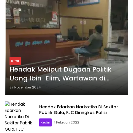
Blitar
Hendak Meliput Dugaan Politik
Uang Ibin-Elim, Wartawan di
Blitar Dipukuli Preman
27 November 2024
Hendak Edarkan Narkotika Di Sekitar
Pabrik Gula, FJC Diringkus Polisi
Kediri
1 Februari 2022